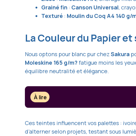
Grainé fin
:
Canson Universal
, cray
Texturé
:
Moulin du Coq
A4 140 g/
La Couleur du Papier et
Nous optons pour blanc pur chez
Sakura
po
Moleskine 165 g/m?
fatigue moins les yeux
équilibre neutralité et élégance.
À lire
Ces teintes influencent vos palettes : ivoi
d’alterner selon projets, testant sous lumi