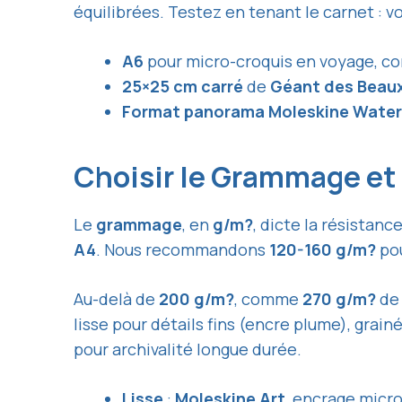
équilibrées. Testez en tenant le carnet : 
A6
pour micro-croquis en voyage, 
25×25 cm carré
de
Géant des Beau
Format panorama Moleskine Water
Choisir le Grammage et 
Le
grammage
, en
g/m?
, dicte la résistance
A4
. Nous recommandons
120-160 g/m?
pou
Au-delà de
200 g/m?
, comme
270 g/m?
d
lisse pour détails fins (encre plume), grai
pour archivalité longue durée.
Lisse
:
Moleskine Art
, encrage micro