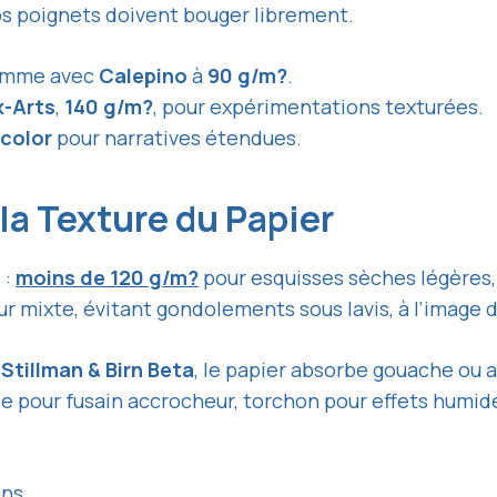
vos poignets doivent bouger librement.
comme avec
Calepino
à
90 g/m?
.
x-Arts
,
140 g/m?
, pour expérimentations texturées.
color
pour narratives étendues.
la Texture du Papier
 :
moins de 120 g/m?
pour esquisses sèches légère
r mixte, évitant gondolements sous lavis, à l’image 
e
Stillman & Birn Beta
, le papier absorbe gouache ou 
née pour fusain accrocheur, torchon pour effets humid
ns.