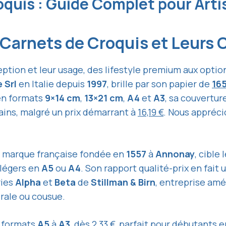
oquis : Guide Complet pour Art
 Carnets de Croquis et Leurs 
eption et leur usage, des lifestyle premium aux optio
 Srl
en Italie depuis
1997
, brille par son papier de
16
 en formats
9×14 cm
,
13×21 cm
,
A4
et
A3
, sa couvertur
bains, malgré un prix démarrant à
16,19 €
. Nous appréci
, marque française fondée en
1557
à
Annonay
, cible
 légers en
A5
ou
A4
. Son rapport qualité-prix en fait
ries
Alpha
et
Beta
de
Stillman & Birn
, entreprise amé
pirale ou cousue.
, formats
A5
à
A3
, dès
2,33 €
, parfait pour débutants 