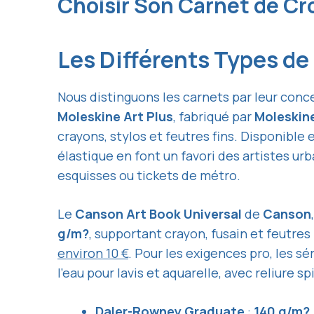
Choisir Son Carnet de Cr
Les Différents Types de
Nous distinguons les carnets par leur conc
Moleskine Art Plus
, fabriqué par
Moleskine
crayons, stylos et feutres fins. Disponible
élastique en font un favori des artistes ur
esquisses ou tickets de métro.
Le
Canson Art Book Universal
de
Canson
g/m?
, supportant crayon, fusain et feutres
environ 10 €
. Pour les exigences pro, les sé
l’eau pour lavis et aquarelle, avec reliure s
Daler-Rowney Graduate
:
140 g/m?