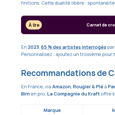
finitions. Cette dualité libère : spontanéit
À lire
Carnet de cro
En
2023
,
65 % des artistes interrogés
par
Personnalisez : ajoutez un troisième pour
Recommandations de Ca
En France, via
Amazon
,
Rougier & Plé
à
Par
Birn
en pro.
La Compagnie du Kraft
offre k
Marque
M