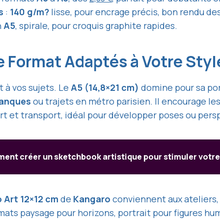
s
:
140 g/m?
lisse, pour encrage précis, bon rendu de
n
A5
, spirale, pour croquis graphite rapides.
le Format Adaptés à Votre Sty
 à vos sujets. Le
A5 (14,8×21 cm)
domine pour sa port
lanques
ou trajets en métro parisien. Il encourage le
rt et transport, idéal pour développer poses ou per
nt créer un sketchbook artistique pour stimuler votre 
 Art 12×12 cm
de
Kangaro
conviennent aux ateliers
ats paysage pour horizons, portrait pour figures hum