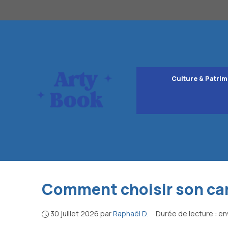
Aller
au
contenu
Culture & Patrim
Comment choisir son carn
30 juillet 2026
par
Raphaël D.
·
Durée de lecture : en