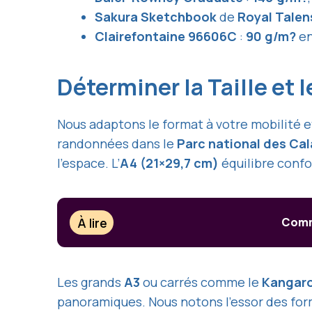
Sakura Sketchbook
de
Royal Talen
Clairefontaine 96606C
:
90 g/m?
e
Déterminer la Taille et 
Nous adaptons le format à votre mobilité et
randonnées dans le
Parc national des Ca
l’espace. L’
A4 (21×29,7 cm)
équilibre confo
À lire
Comme
Les grands
A3
ou carrés comme le
Kangaro
panoramiques. Nous notons l’essor des form