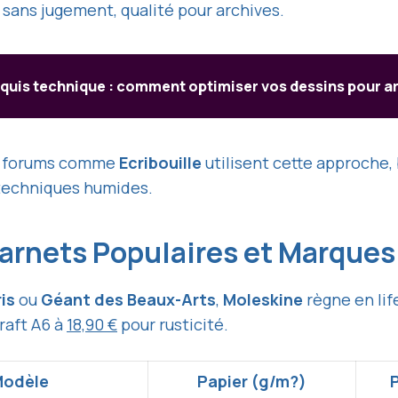
é sans jugement, qualité pour archives.
quis technique : comment optimiser vos dessins pour ar
 forums comme
Ecribouille
utilisent cette approche,
 techniques humides.
rnets Populaires et Marques
is
ou
Géant des Beaux-Arts
,
Moleskine
règne en lif
raft A6 à
18,90 €
pour rusticité.
odèle
Papier (g/m?)
P