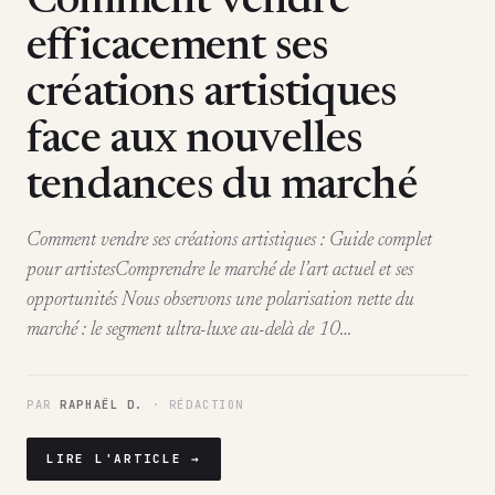
Comment vendre
efficacement ses
créations artistiques
face aux nouvelles
tendances du marché
Comment vendre ses créations artistiques : Guide complet
pour artistesComprendre le marché de l’art actuel et ses
opportunités Nous observons une polarisation nette du
marché : le segment ultra-luxe au-delà de 10…
PAR
RAPHAËL D.
· RÉDACTION
LIRE L'ARTICLE →