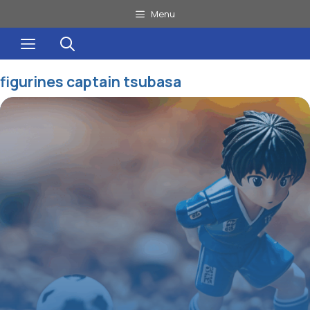
Aller
Menu
au
Menu
contenu
figurines captain tsubasa