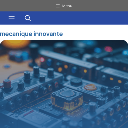
Aller
Menu
au
Menu
contenu
mecanique innovante