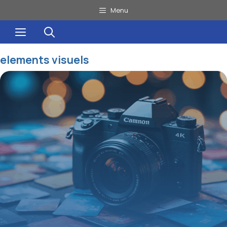
Aller
Menu
au
Menu
contenu
elements visuels