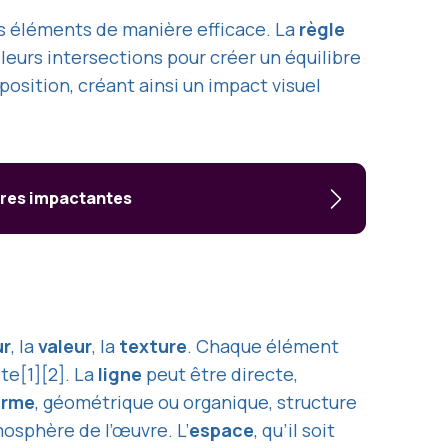
es éléments de manière efficace. La
règle
 leurs intersections pour créer un équilibre
omposition, créant ainsi un impact visuel
vres impactantes
ur
, la
valeur
, la
texture
. Chaque élément
te[1][2]. La
ligne
peut être directe,
orme
, géométrique ou organique, structure
tmosphère de l’œuvre. L’
espace
, qu’il soit