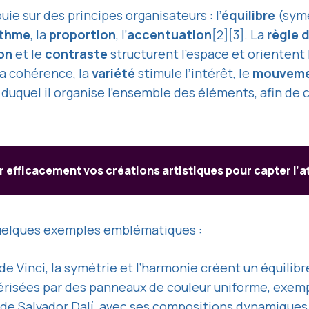
ie sur des principes organisateurs : l’
équilibre
(symé
ythme
, la
proportion
, l’
accentuation
[2][3]. La
règle d
on
et le
contraste
structurent l’espace et orientent l
la cohérence, la
variété
stimule l’intérêt, le
mouvem
r duquel il organise l’ensemble des éléments, afin de c
efficacement vos créations artistiques pour capter l’a
 quelques exemples emblématiques :
Vinci, la symétrie et l’harmonie créent un équilibre 
risées par des panneaux de couleur uniforme, exempli
de Salvador Dalí, avec ses compositions dynamiques 