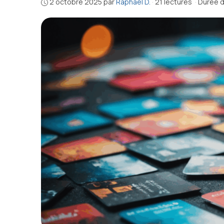
2 octobre 2025
par
Raphaël D.
·
21 lectures
·
Durée d