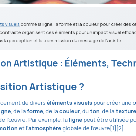
ts visuels
comme la ligne, la forme et la couleur pour créer des 
le contraste organisent ces éléments pour un impact visuel effica
 la perception et la transmission du message de l'artiste.
on Artistique : Éléments, Tech
ition Artistique ?
encement de divers
éléments visuels
pour créer une œ
ligne
, de la
forme
, de la
couleur
, du
ton
, de la
textur
de l’œuvre. Par exemple, la
ligne
peut être utilisée p
motion
et l’
atmosphère
globale de l’œuvre[1][2].