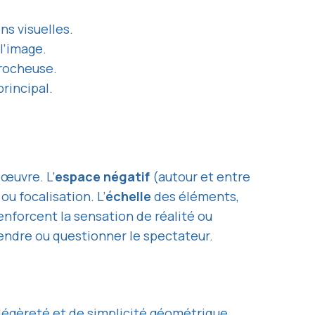
ns visuelles.
l’image.
crocheuse.
principal.
œuvre. L’
espace négatif
(autour et entre
ou focalisation. L’
échelle
des éléments,
nforcent la sensation de réalité ou
endre ou questionner le spectateur.
 légèreté et de simplicité géométrique.