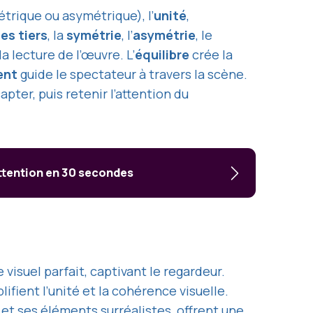
trique ou asymétrique), l’
unité
,
es tiers
, la
symétrie
, l’
asymétrie
, le
a lecture de l’œuvre. L’
équilibre
crée la
ent
guide le spectateur à travers la scène.
apter, puis retenir l’attention du
ttention en 30 secondes
visuel parfait, captivant le regardeur.
fient l’unité et la cohérence visuelle.
et ses éléments surréalistes, offrent une