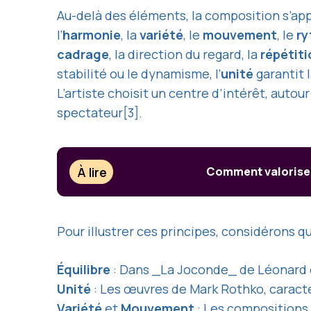
Au-delà des éléments, la composition s’appu
l’
harmonie
, la
variété
, le
mouvement
, le
r
cadrage
, la direction du regard, la
répétiti
stabilité ou le dynamisme, l’
unité
garantit 
L’artiste choisit un centre d’intérêt, autou
spectateur[3].
À lire
Comment valoriser 
Pour illustrer ces principes, considérons
Équilibre
: Dans _La Joconde_ de Léonard de 
Unité
: Les œuvres de Mark Rothko, caracté
Variété
et
Mouvement
: Les compositions 