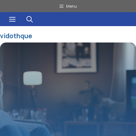
Aller
Menu
au
Menu
contenu
vidothque