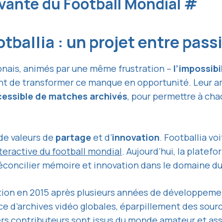
ivante du Football Mondial
#
tballia : un projet entre pas
lonais, animés par une même frustration –
l’impossib
t de transformer ce manque en opportunité. Leur a
ccessible de matches archivés
, pour permettre à ch
de valeurs de
partage
et d’
innovation
. Footballia voi
teractive du football mondial
. Aujourd’hui, la plate
 réconcilier mémoire et innovation dans le domaine du
tion en 2015 après plusieurs années de développem
e d’archives vidéo globales, éparpillement des source
ers contributeurs sont issus du monde amateur et ass