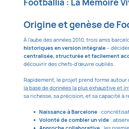
Footballia : La Mémoire V
Origine et genèse de Foo
À l’aube des années 2010, trois amis barce
historiques en version intégrale
– déciden
centralisée, structurée et facilement a
découvrir des chefs-d’œuvre oubliés.
Rapidement, le projet prend forme autour 
la base de données la plus exhaustive et in
sa richesse, sa précision, et sa capacité à
Naissance à Barcelone
: concrétisa
Volonté de combler un vide
: absenc
Approche collaborative
: les premi