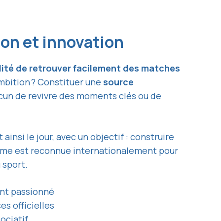
sion et innovation
ilité de retrouver facilement des matches
mbition ? Constituer une
source
acun de revivre des moments clés ou de
t ainsi le jour, avec un objectif : construire
forme est reconnue internationalement pour
 sport.
ent passionné
s officielles
ociatif