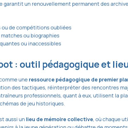
ve garantit un renouvellement permanent des archives
 ou de compétitions oubliées
e matches ou biographies
quantes ou inaccessibles
foot : outil pédagogique et l
ée comme une
ressource pédagogique de premier pla
ution des tactiques, réinterpréter des rencontres ma
entraîneurs professionnels, quant à eux, utilisent la 
schémas de jeu historiques.
est aussi un
lieu de mémoire collective
, où chaque ut
enirs à la jeune génération ou débattre de moments