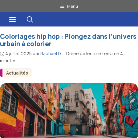
Aller
Menu
au
Menu
contenu
Coloriages hip hop : Plongez dans l’univers
urbain à colorier
4 juillet 2025
par
Raphaël D.
·
Durée de lecture : environ 4
minutes
Actualités