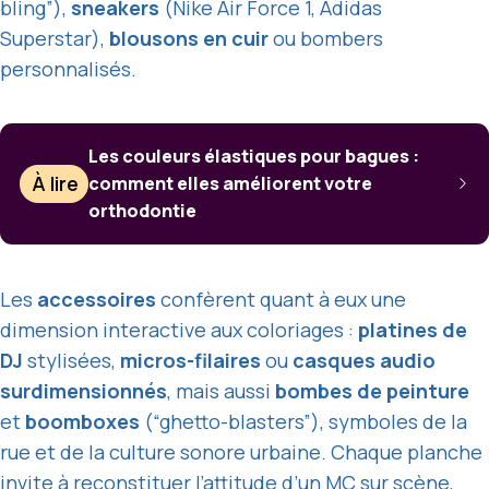
bling”),
sneakers
(Nike Air Force 1, Adidas
Superstar),
blousons en cuir
ou bombers
personnalisés.
Les couleurs élastiques pour bagues :
À lire
comment elles améliorent votre
orthodontie
Les
accessoires
confèrent quant à eux une
dimension interactive aux coloriages :
platines de
DJ
stylisées,
micros-filaires
ou
casques audio
surdimensionnés
, mais aussi
bombes de peinture
et
boomboxes
(“ghetto-blasters”), symboles de la
rue et de la culture sonore urbaine. Chaque planche
invite à reconstituer l’attitude d’un
MC
sur scène,