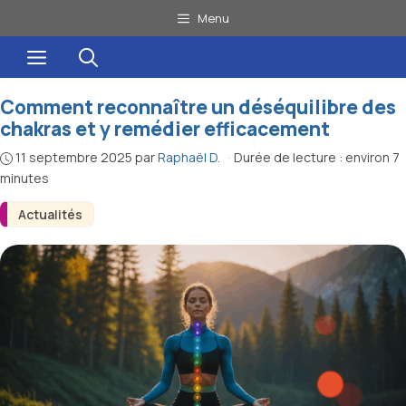
Aller
Menu
au
Menu
contenu
Comment reconnaître un déséquilibre des
chakras et y remédier efficacement
11 septembre 2025
par
Raphaël D.
·
Durée de lecture : environ 7
minutes
Actualités