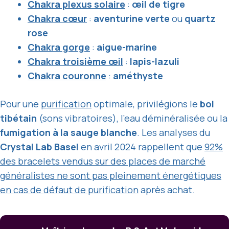
Chakra plexus solaire
:
œil de tigre
Chakra cœur
:
aventurine verte
ou
quartz
rose
Chakra gorge
:
aigue-marine
Chakra troisième œil
:
lapis-lazuli
Chakra couronne
:
améthyste
Pour une
purification
optimale, privilégions le
bol
tibétain
(sons vibratoires), l’eau déminéralisée ou la
fumigation à la sauge blanche
. Les analyses du
Crystal Lab Basel
en avril 2024 rappellent que
92%
des bracelets vendus sur des places de marché
généralistes ne sont pas pleinement énergétiques
en cas de défaut de purification
après achat.