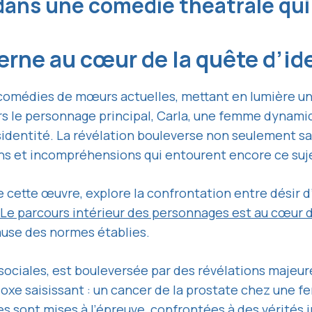
 dans une comédie théâtrale qu
rne au cœur de la quête d’id
s comédies de mœurs actuelles, mettant en lumière un
ers le personnage principal, Carla, une femme dynami
sidentité. La révélation bouleverse non seulement s
ons et incompréhensions qui entourent encore ce suj
e cette œuvre, explore la confrontation entre désir d
Le parcours intérieur des personnages est au cœur 
ause des normes établies.
 sociales, est bouleversée par des révélations majeur
doxe saisissant : un cancer de la prostate chez une 
es sont mises à l’épreuve, confrontées à des vérités 