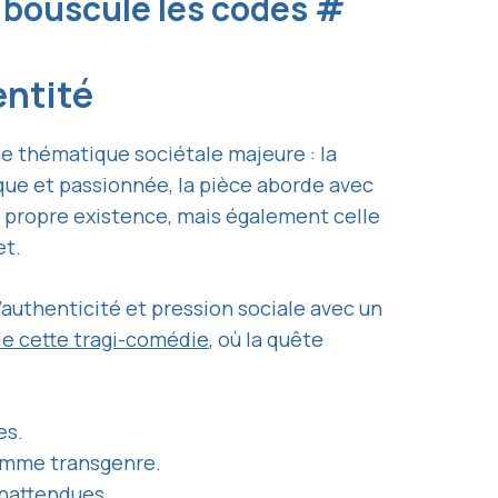
i bouscule les codes
#
entité
e thématique sociétale majeure : la
que et passionnée, la pièce aborde avec
a propre existence, mais également celle
et.
’authenticité et pression sociale avec un
de cette tragi-comédie
, où la quête
es.
femme transgenre.
inattendues.