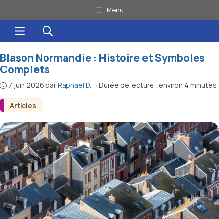
Aller
Menu
au
Menu
contenu
Blason Normandie : Histoire et Symboles
Complets
7 juin 2026
par
Raphaël D.
·
Durée de lecture : environ 4 minutes
Articles