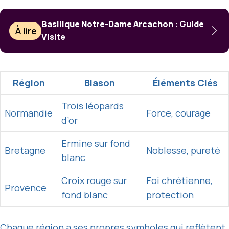
Basilique Notre-Dame Arcachon : Guide
À lire
Visite
Région
Blason
Éléments Clés
Trois léopards
Normandie
Force, courage
d’or
Ermine sur fond
Bretagne
Noblesse, pureté
blanc
Croix rouge sur
Foi chrétienne,
Provence
fond blanc
protection
Chaque région a ses propres symboles qui reflètent