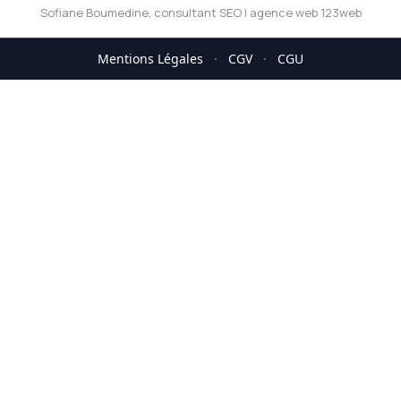
Sofiane Boumedine, consultant SEO
|
agence web 123web
Mentions Légales
·
CGV
·
CGU