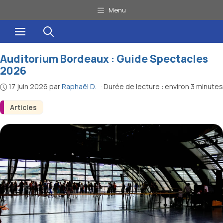
Aller
Menu
au
Menu
contenu
Auditorium Bordeaux : Guide Spectacles
2026
17 juin 2026
par
Raphaël D.
·
Durée de lecture : environ 3 minutes
Articles