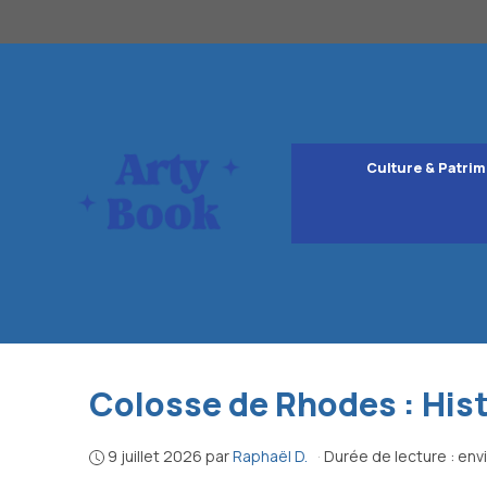
Aller
au
contenu
Culture & Patrim
Colosse de Rhodes : His
9 juillet 2026
par
Raphaël D.
·
Durée de lecture : env