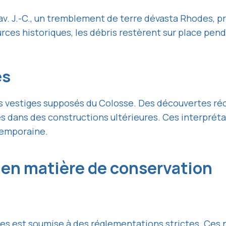
v. J.-C., un tremblement de terre dévasta Rhodes, pro
rces historiques, les débris restèrent sur place pen
es
es vestiges supposés du Colosse. Des découvertes r
és dans des constructions ultérieures. Ces interprét
ntemporaine.
en matière de conservation
ques est soumise à des réglementations strictes. Ce