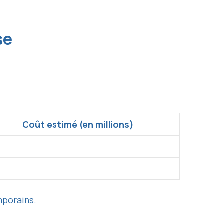
se
Coût estimé (en millions)
mporains.