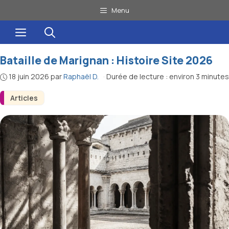
Aller
Menu
au
Menu
contenu
Bataille de Marignan : Histoire Site 2026
18 juin 2026
par
Raphaël D.
·
Durée de lecture : environ 3 minutes
Articles