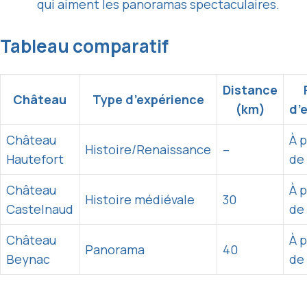
qui aiment les panoramas spectaculaires.
Tableau comparatif
Distance
Château
Type d’expérience
(km)
d’
Château
À p
Histoire/Renaissance
–
Hautefort
de 
Château
À p
Histoire médiévale
30
Castelnaud
de 
Château
À p
Panorama
40
Beynac
de 