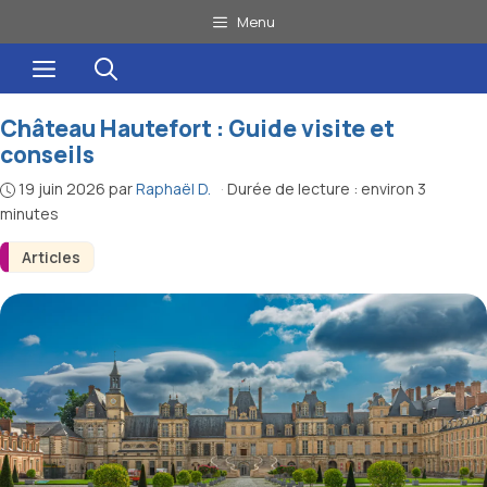
Aller
Menu
au
Menu
contenu
Château Hautefort : Guide visite et
conseils
19 juin 2026
par
Raphaël D.
·
Durée de lecture : environ 3
minutes
Articles