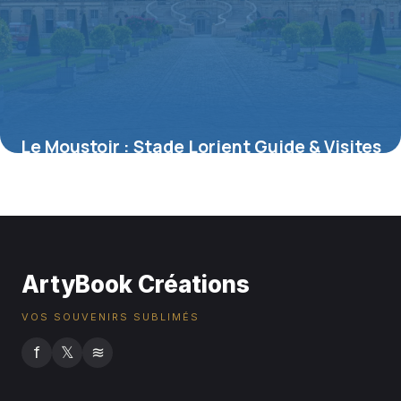
Le Moustoir : Stade Lorient Guide & Visites
7 juillet 2026
ArtyBook Créations
VOS SOUVENIRS SUBLIMÉS
f
𝕏
≋