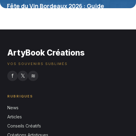
Fête du Vin Bordeaux 2026 : Guide
Complet
6 juillet 2026
ArtyBook Créations
VOS SOUVENIRS SUBLIMÉS
f
𝕏
≋
RUBRIQUES
News
Articles
Conseils Créatifs
Créations Artistiques