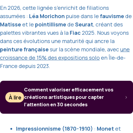
En 2026, cette lignée s’enrichit de filiations
assumées :
Léa Morichon
puise dans le
fauvisme
de
Matisse
et le
pointillisme
de
Seurat
, créant des
palettes vibrantes vues à la
Fiac
2025. Nous voyons
dans ces évolutions une maturité qui ancre la
peinture française
sur la scène mondiale, avec
une
croissance de 15% des expositions solo
en Île-de-
France depuis 2023.
Comment valoriser efficacement vos
À lire
créations artistiques pour capter
l’attention en 30 secondes
Impressionnisme (1870-1910)
:
Monet
et