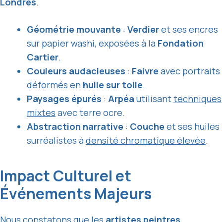
Londres
.
Géométrie mouvante
:
Verdier
et ses encres
sur papier washi, exposées à la
Fondation
Cartier
.
Couleurs audacieuses
:
Faivre
avec portraits
déformés en
huile sur toile
.
Paysages épurés
:
Arpéa
utilisant
techniques
mixtes
avec terre ocre.
Abstraction narrative
:
Couche
et ses huiles
surréalistes à
densité chromatique élevée
.
Impact Culturel et
Événements Majeurs
Nous constatons que les
artistes peintres