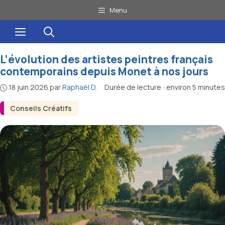
Aller
Menu
au
Menu
contenu
L’évolution des artistes peintres français
contemporains depuis Monet à nos jours
18 juin 2026
par
Raphaël D.
·
Durée de lecture : environ 5 minutes
Conseils Créatifs