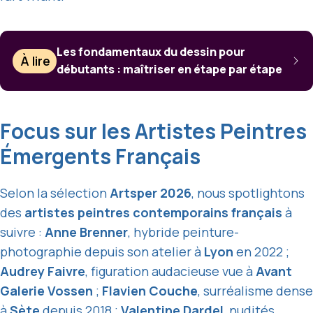
Les fondamentaux du dessin pour
À lire
débutants : maîtriser en étape par étape
Focus sur les Artistes Peintres
Émergents Français
Selon la sélection
Artsper 2026
, nous spotlightons
des
artistes peintres contemporains français
à
suivre :
Anne Brenner
, hybride peinture-
photographie depuis son atelier à
Lyon
en 2022 ;
Audrey Faivre
, figuration audacieuse vue à
Avant
Galerie Vossen
;
Flavien Couche
, surréalisme dense
à
Sète
depuis 2018 ;
Valentine Dardel
, nudités