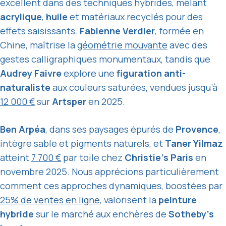
excellent dans des techniques hybrides, mêlant
acrylique
,
huile
et matériaux recyclés pour des
effets saisissants.
Fabienne Verdier
, formée en
Chine, maîtrise la
géométrie mouvante
avec des
gestes calligraphiques monumentaux, tandis que
Audrey Faivre
explore une
figuration anti-
naturaliste
aux couleurs saturées, vendues jusqu’à
12 000 €
sur
Artsper
en 2025.
Ben Arpéa
, dans ses paysages épurés de
Provence
,
intègre sable et pigments naturels, et
Taner Yilmaz
atteint
7 700 €
par toile chez
Christie’s Paris
en
novembre 2025. Nous apprécions particulièrement
comment ces approches dynamiques, boostées par
25% de ventes en ligne
, valorisent la
peinture
hybride
sur le marché aux enchères de
Sotheby’s