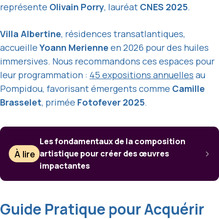
représente
Olivain Porry
, lauréat
CNES 2025
.
Villa Albertine
, résidences transatlantiques,
accueille
Yoann Merienne
en 2026 pour des huiles
immersives. Nous recommandons ces espaces pour
leur programmation :
45 expositions annuelles
au
Pompidou, favorisant émergents comme
Camille
Brasselet
, primée
Fotofever 2025
.
Les fondamentaux de la composition
À lire
artistique pour créer des œuvres
impactantes
Guide Pratique pour Acquérir