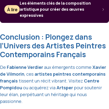
Les éléments clés de la composition
À lire
artistique pour créer des œuvres
expressives
Conclusion : Plongez dans
l’Univers des Artistes Peintres
Contemporains Français
De
Fabienne Verdier
aux émergents comme
Xavier
de Vilmorin
, ces
artistes peintres contemporains
français
tissent un récit vibrant. Visitez
Centre
Pompidou
ou acquérez via
Artsper
pour soutenir
leur élan, perpétuant un héritage qui nous
passionne.