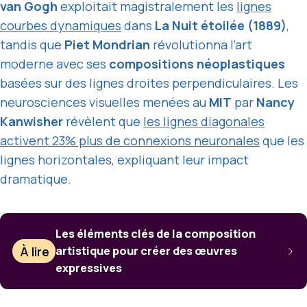
van Gogh
exploitait magistralement les
lignes
courbes dynamiques
dans
La Nuit étoilée (1889)
,
tandis que
Piet Mondrian
révolutionna l’art
moderne avec ses
compositions néoplastiques
basées sur des lignes droites perpendiculaires. Les
neurosciences visuelles menées au
MIT
par
Nancy
Kanwisher
révèlent que
les lignes diagonales
activent 23% plus de connexions neuronales
que les
lignes horizontales, expliquant leur impact
dramatique.
Les éléments clés de la composition
À lire
artistique pour créer des œuvres
expressives