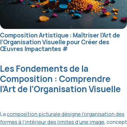
Composition Artistique : Maîtriser l’Art de
l’Organisation Visuelle pour Créer des
Œuvres Impactantes
#
Les Fondements de la
Composition : Comprendre
l’Art de l’Organisation Visuelle
La
composition picturale désigne l’organisation des
formes à l’intérieur des limites d’une image
, concept