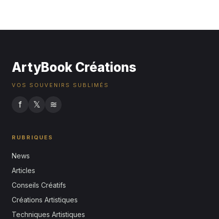
harmonieuse pour vos projets visuels
29 septembre 2025
ArtyBook Créations
VOS SOUVENIRS SUBLIMÉS
f
𝕏
≋
RUBRIQUES
News
Articles
Conseils Créatifs
Créations Artistiques
Techniques Artistiques