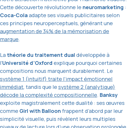
Cette découverte révolutionne le
neuromarketing
:
Coca-Cola
adapte ses visuels publicitaires selon
ces principes neuroperceptuels, générant une
augmentation de 34% de la mémorisation de
marque
.
La
théorie du traitement dual
développée à
l’
Université d’Oxford
explique pourquoi certaines
compositions nous marquent durablement. Le
système 1 (intuitif) traite l’impact émotionnel
immédiat
, tandis que le
système 2 (analytique)
décode la complexité compositionnelle
.
Banksy
exploite magistralement cette dualité : ses œuvres
comme
Girl with Balloon
frappent d’abord par leur
simplicité visuelle, puis révèlent leurs multiples
niveaux de lecture lors d’une observation prolongée.