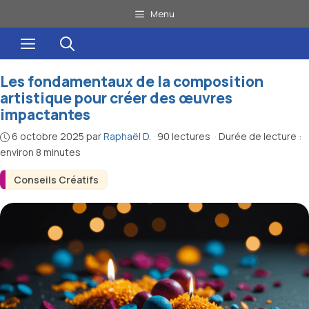
Aller
Menu
au
Menu
contenu
Les fondamentaux de la composition
artistique pour créer des œuvres
impactantes
6 octobre 2025
par
Raphaël D.
·
90 lectures
·
Durée de lecture :
environ 8 minutes
Conseils Créatifs