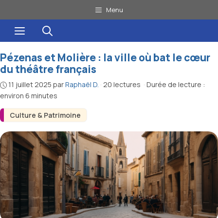
Aller
Menu
au
Menu
contenu
Pézenas et Molière : la ville où bat le cœur
du théâtre français
11 juillet 2025
par
Raphaël D.
·
20 lectures
·
Durée de lecture :
environ 6 minutes
Culture & Patrimoine