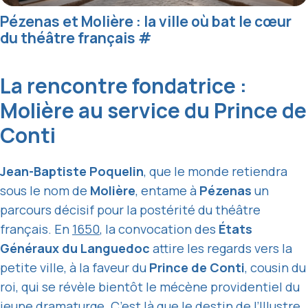
Pézenas et Molière : la ville où bat le cœur
du théâtre français
#
La rencontre fondatrice :
Molière au service du Prince de
Conti
Jean-Baptiste Poquelin
, que le monde retiendra
sous le nom de
Molière
, entame à
Pézenas
un
parcours décisif pour la postérité du théâtre
français. En
1650
, la convocation des
États
Généraux du Languedoc
attire les regards vers la
petite ville, à la faveur du
Prince de Conti
, cousin du
roi, qui se révèle bientôt le mécène providentiel du
jeune dramaturge.
C’est là que le destin de l’Illustre