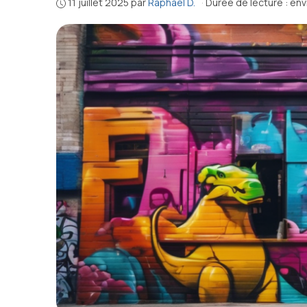
11 juillet 2025
par
Raphaël D.
·
Durée de lecture : env