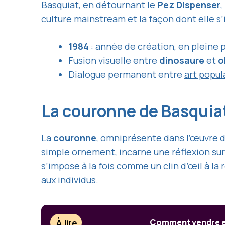
Basquiat, en détournant le
Pez Dispenser
,
culture mainstream et la façon dont elle s
1984
: année de création, en pleine p
Fusion visuelle entre
dinosaure
et
o
Dialogue permanent entre
art popul
La couronne de Basquiat
La
couronne
, omniprésente dans l’œuvre d
simple ornement, incarne une réflexion sur
s’impose à la fois comme un clin d’œil à la
aux individus.
À lire
Comment vendre ef