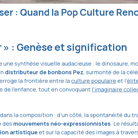
ser : Quand la Pop Culture Renc
 » : Genèse et signification
une synthèse visuelle audacieuse : le dinosaure, mo
un
distributeur de bonbons Pez
, surmonté de la cél
terroge la frontière entre la
culture populaire
et l’
élit
e de l’enfance, tout en convoquant
l’imaginaire colle
s la composition : d’un côté, la spontanéité du trait, 
e des
mouvements néo-expressionnistes
. Le résul
ion artistique
et sur la capacité des images à traver