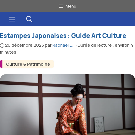
Aller
Menu
au
Menu
contenu
Estampes Japonaises : Guide Art Culture
20 décembre 2025
par
Raphaël D.
·
Durée de lecture : environ 4
minutes
Culture & Patrimoine