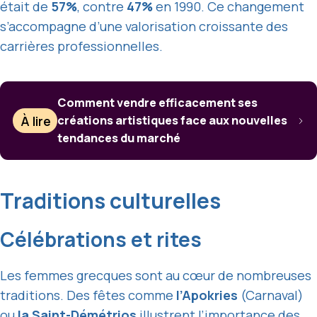
était de
57%
, contre
47%
en 1990. Ce changement
s’accompagne d’une valorisation croissante des
carrières professionnelles.
Comment vendre efficacement ses
À lire
créations artistiques face aux nouvelles
tendances du marché
Traditions culturelles
Célébrations et rites
Les femmes grecques sont au cœur de nombreuses
traditions. Des fêtes comme
l’Apokries
(Carnaval)
ou
la Saint-Démétrios
illustrent l’importance des