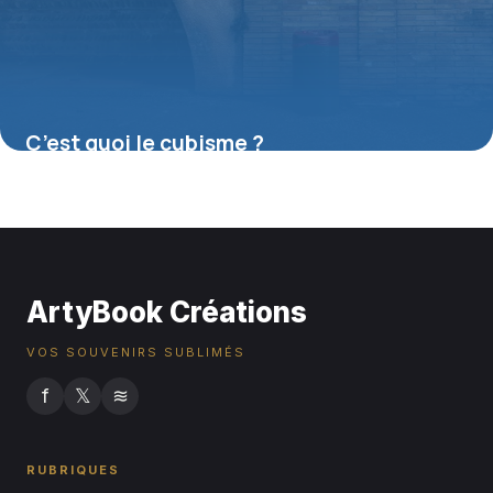
C’est quoi le cubisme ?
16 juillet 2026
ArtyBook Créations
VOS SOUVENIRS SUBLIMÉS
f
𝕏
≋
RUBRIQUES