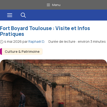
Aller
Menu
au
Menu
contenu
Fort Boyard Toulouse : Visite et Infos
Pratiques
4 mai 2026
par
Raphaël D.
·
Durée de lecture : environ 3 minutes
Culture & Patrimoine