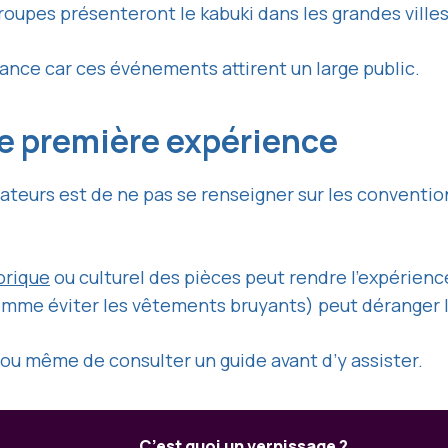
troupes présenteront le kabuki dans les grandes vill
avance car ces événements attirent un large public.
une première expérience
teurs est de ne pas se renseigner sur les convention
orique
ou culturel des pièces peut rendre l’expérienc
omme éviter les vêtements bruyants) peut déranger l
 ou même de consulter un guide avant d’y assister.
C’est quoi un vernissage ?