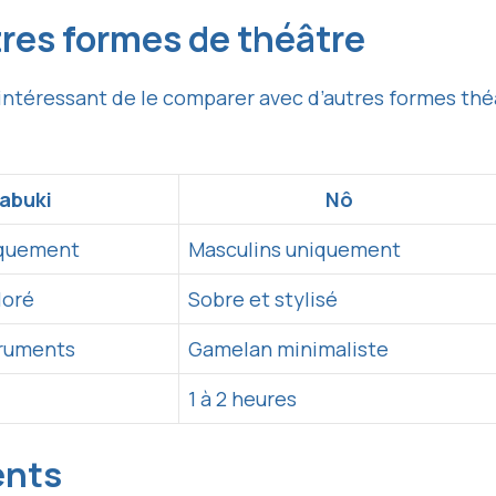
res formes de théâtre
t intéressant de le comparer avec d’autres formes t
abuki
Nô
iquement
Masculins uniquement
loré
Sobre et stylisé
truments
Gamelan minimaliste
1 à 2 heures
ents