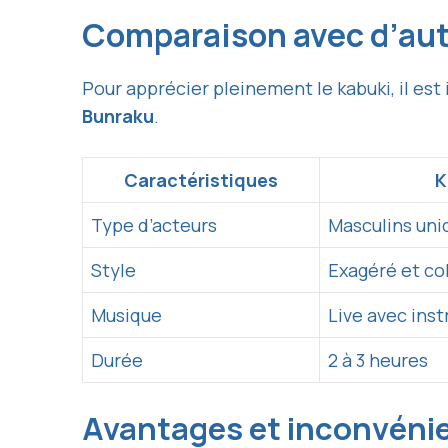
Comparaison avec d’aut
Pour apprécier pleinement le kabuki, il es
Bunraku
.
Caractéristiques
K
Type d’acteurs
Masculins un
Style
Exagéré et co
Musique
Live avec ins
Durée
2 à 3 heures
Avantages et inconvéni