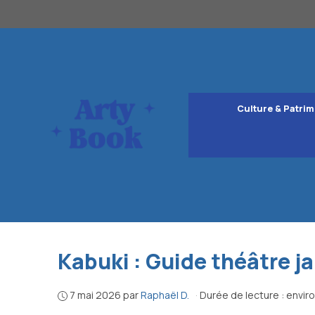
Aller
au
contenu
Culture & Patrim
Kabuki : Guide théâtre j
7 mai 2026
par
Raphaël D.
·
Durée de lecture : envir