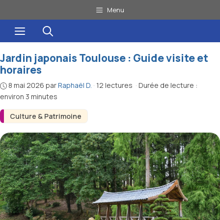
Aller
Menu
au
Menu
contenu
Jardin japonais Toulouse : Guide visite et
horaires
8 mai 2026
par
Raphaël D.
·
12 lectures
·
Durée de lecture :
environ 3 minutes
Culture & Patrimoine