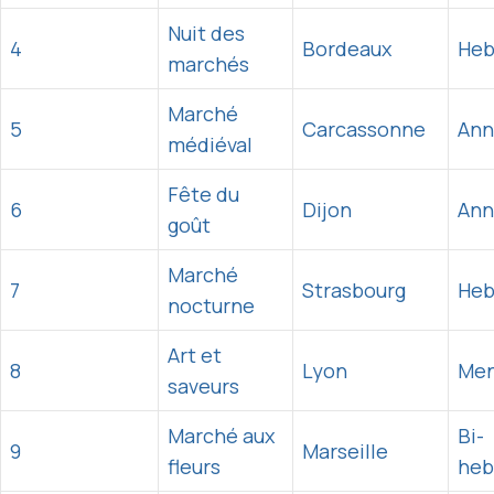
Nuit des
4
Bordeaux
Heb
marchés
Marché
5
Carcassonne
Ann
médiéval
Fête du
6
Dijon
Ann
goût
Marché
7
Strasbourg
Heb
nocturne
Art et
8
Lyon
Men
saveurs
Marché aux
Bi-
9
Marseille
fleurs
heb