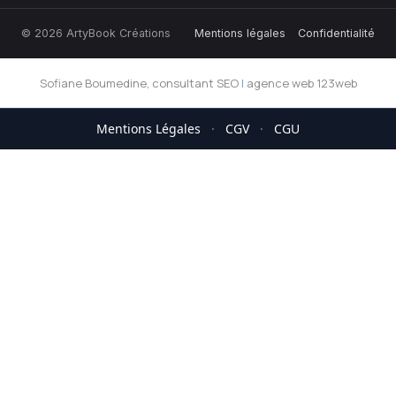
© 2026 ArtyBook Créations
Mentions légales
Confidentialité
Sofiane Boumedine, consultant SEO
|
agence web 123web
Mentions Légales
·
CGV
·
CGU