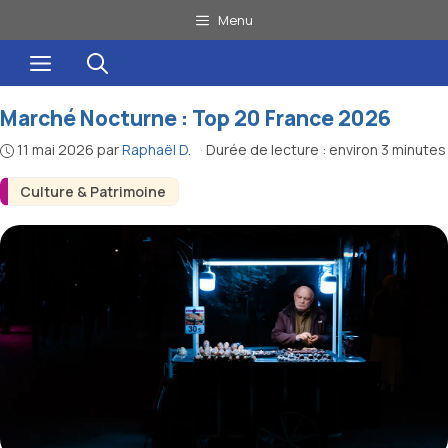
Aller
Menu
au
Menu
contenu
Marché Nocturne : Top 20 France 2026
11 mai 2026
par
Raphaël D.
·
Durée de lecture : environ 3 minutes
Culture & Patrimoine