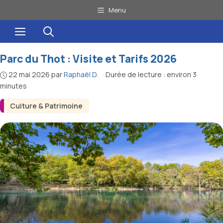
Aller
Menu
au
Menu
contenu
Parc du Thot : Visite et Tarifs 2026
22 mai 2026
par
Raphaël D.
·
Durée de lecture : environ 3
minutes
Culture & Patrimoine