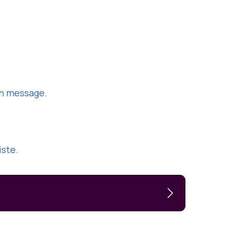
on message.
iste.