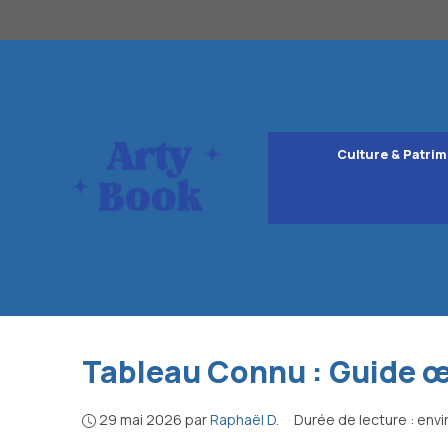
Aller
au
contenu
Culture & Patrim
Tableau Connu : Guide œ
29 mai 2026
par
Raphaël D.
·
Durée de lecture : envi