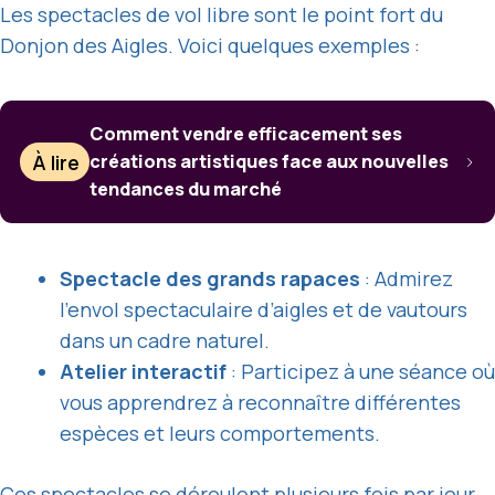
Les spectacles de vol libre sont le point fort du
Donjon des Aigles. Voici quelques exemples :
Comment vendre efficacement ses
À lire
créations artistiques face aux nouvelles
tendances du marché
Spectacle des grands rapaces
: Admirez
l’envol spectaculaire d’aigles et de vautours
dans un cadre naturel.
Atelier interactif
: Participez à une séance où
vous apprendrez à reconnaître différentes
espèces et leurs comportements.
Ces spectacles se déroulent plusieurs fois par jour,