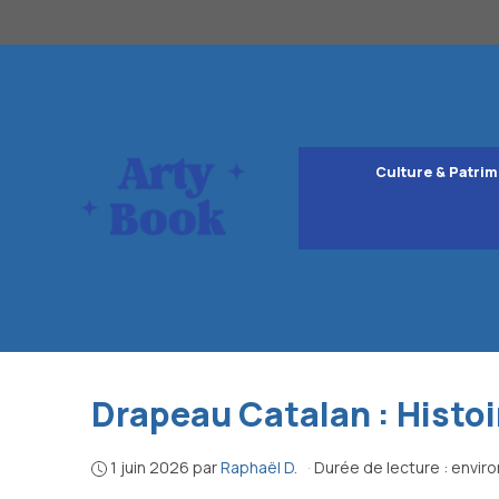
Aller
au
contenu
Culture & Patrim
Drapeau Catalan : Histoi
1 juin 2026
par
Raphaël D.
·
Durée de lecture : envir