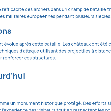
 l’efficacité des archers dans un champ de bataille t
ies militaires européennes pendant plusieurs siècles
ions
t évolué après cette bataille. Les châteaux ont été
echniques d’attaque utilisant des projectiles à dista
r renforcer ces structures.
ourd’hui
omme un monument historique protégé. Des efforts sig
r l’expérience des visiteurs tout en respectant les