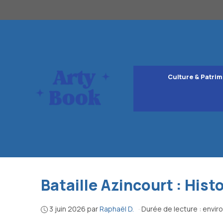
Aller
au
contenu
Culture & Patrim
Bataille Azincourt : Hist
3 juin 2026
par
Raphaël D.
·
Durée de lecture : envir