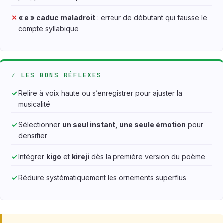
✕
« e » caduc maladroit
: erreur de débutant qui fausse le
compte syllabique
✓ LES BONS RÉFLEXES
✓
Relire à voix haute ou s’enregistrer pour ajuster la
musicalité
✓
Sélectionner
un seul instant, une seule émotion
pour
densifier
✓
Intégrer
kigo
et
kireji
dès la première version du poème
✓
Réduire systématiquement les ornements superflus