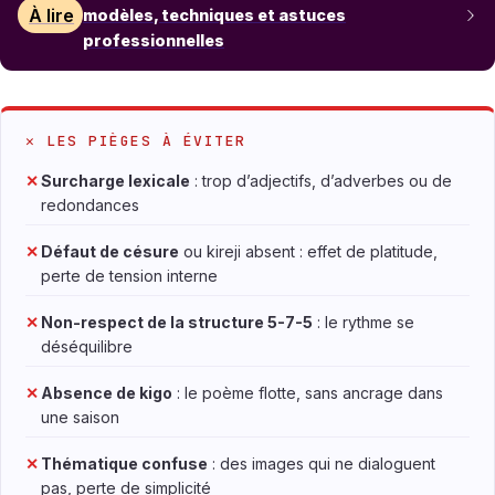
À lire
modèles, techniques et astuces
professionnelles
✕ LES PIÈGES À ÉVITER
✕
Surcharge lexicale
: trop d’adjectifs, d’adverbes ou de
redondances
✕
Défaut de césure
ou kireji absent : effet de platitude,
perte de tension interne
✕
Non-respect de la structure 5-7-5
: le rythme se
déséquilibre
✕
Absence de kigo
: le poème flotte, sans ancrage dans
une saison
✕
Thématique confuse
: des images qui ne dialoguent
pas, perte de simplicité