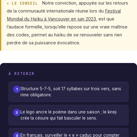
Notre conviction, appuyée sur les retours
✦ LE CONSEIL
de la communauté internationale réunie lors du
Festival
Mondial du Haïku à Vancouver en juin 2023
, est que
l’audace formelle, lorsqu’elle repose sur une vraie maîtrise
des codes, permet au haïku de se renouveler sans rien
perdre de sa puissance évocatrice.
À RETENIR
Structure 5-7-5, soit 17 syllabes sur trois vers, sans
1
rime obligatoire.
Le kigo ancre le poème dans une saison ; le kireji
2
crée la césure qui fait basculer le sens.
En français, surveiller le « e » caduc pour compter
3