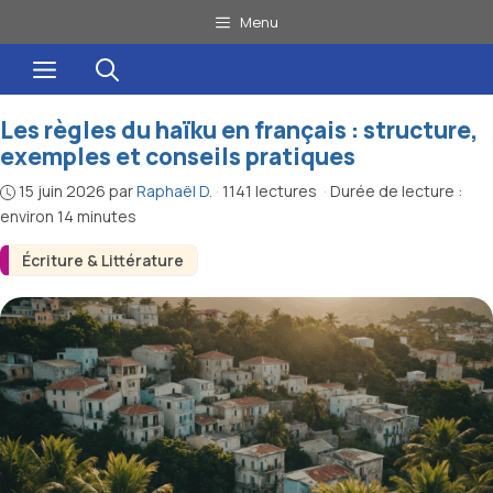
Aller
Menu
au
Menu
contenu
Les règles du haïku en français : structure,
exemples et conseils pratiques
15 juin 2026
par
Raphaël D.
·
1141 lectures
·
Durée de lecture :
environ 14 minutes
Écriture & Littérature