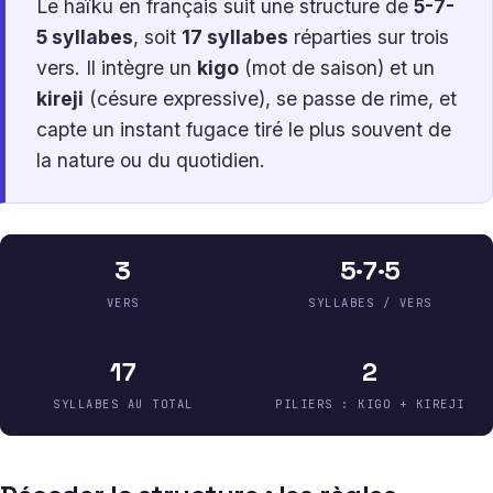
Le haïku en français suit une structure de
5-7-
5 syllabes
, soit
17 syllabes
réparties sur trois
vers. Il intègre un
kigo
(mot de saison) et un
kireji
(césure expressive), se passe de rime, et
capte un instant fugace tiré le plus souvent de
la nature ou du quotidien.
3
5
·
7
·
5
VERS
SYLLABES / VERS
17
2
SYLLABES AU TOTAL
PILIERS : KIGO + KIREJI