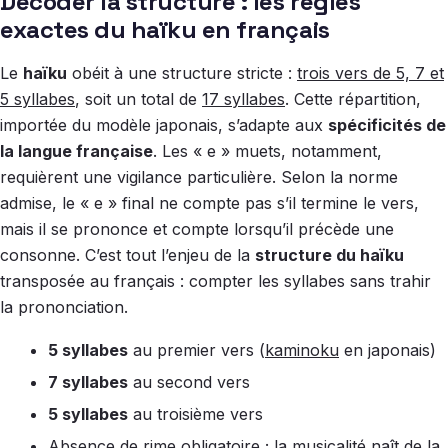
Décoder la structure : les règles
exactes du haïku en français
Le
haïku
obéit à une structure stricte :
trois vers de 5, 7 et
5 syllabes
, soit un total de
17 syllabes
. Cette répartition,
importée du modèle japonais, s’adapte aux
spécificités de
la langue française
. Les « e » muets, notamment,
requièrent une vigilance particulière. Selon la norme
admise, le « e » final ne compte pas s’il termine le vers,
mais il se prononce et compte lorsqu’il précède une
consonne. C’est tout l’enjeu de la
structure du haïku
transposée au français : compter les syllabes sans trahir
la prononciation.
5 syllabes
au premier vers (
kaminoku
en japonais)
7 syllabes
au second vers
5 syllabes
au troisième vers
Absence de rime obligatoire
; la musicalité naît de la