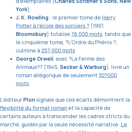
d’exemplaires (
Charles Scribner’s Sons, New
York
).
J. K. Rowling
: le premier tome de
Harry
Potter à l’école des sorciers ?
(1997,
Bloomsbury
) totalise
76 000 mots
, tandis que
le cinquième tome, ?L’Ordre du Phénix ?,
culmine à
257 000 mots
George Orwell
, avec ?La Ferme des
Animaux?? (1945,
Secker & Warburg
), livre un
roman allégorique de seulement
30?000
mots
.
L’éditeur
Plon
signale que ces écarts démontrent la
flexibilité du format roman
et la capacité de
certains auteurs à transcender les cadres stricts du
marché, guidés par la seule nécessité narrative.
Le