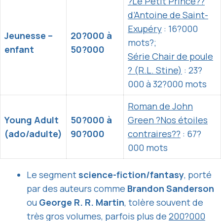
?Le Petit Prince??
d’Antoine de Saint-
Exupéry
: 16?000
Jeunesse –
20?000 à
mots?;
enfant
50?000
Série Chair de poule
? (R.L. Stine)
: 23?
000 à 32?000 mots
Roman de John
Young Adult
50?000 à
Green ?Nos étoiles
(ado/adulte)
90?000
contraires??
: 67?
000 mots
Le segment
science-fiction/fantasy
, porté
par des auteurs comme
Brandon Sanderson
ou
George R. R. Martin
, tolère souvent de
très gros volumes, parfois plus de
200?000