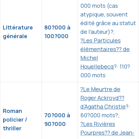
000 mots (cas
atypique, souvent
édité grâce au statut
Littérature
80?000 à
de l’auteur)?;
générale
100?000
?Les Particules
élémentaires?? de
Michel
Houellebecq
?: 110?
000 mots
?Le Meurtre de
Roger Ackroyd??
d’Agatha Christie
?:
Roman
70?000 à
60?000 mots?;
policier /
90?000
?Les Rivières
thriller
Pourpres?? de Jean-