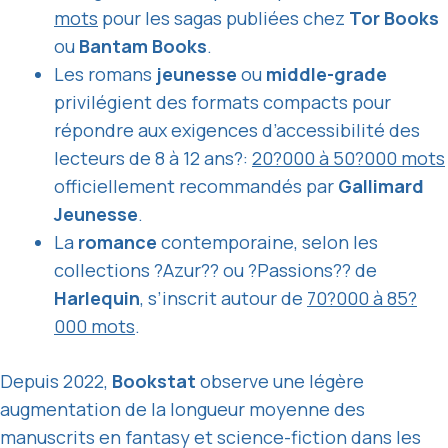
mots
pour les sagas publiées chez
Tor Books
ou
Bantam Books
.
Les romans
jeunesse
ou
middle-grade
privilégient des formats compacts pour
répondre aux exigences d’accessibilité des
lecteurs de 8 à 12 ans?:
20?000 à 50?000 mots
officiellement recommandés par
Gallimard
Jeunesse
.
La
romance
contemporaine, selon les
collections ?Azur?? ou ?Passions?? de
Harlequin
, s’inscrit autour de
70?000 à 85?
000 mots
.
Depuis 2022,
Bookstat
observe une légère
augmentation de la longueur moyenne des
manuscrits en fantasy et science-fiction dans les