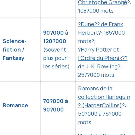
Christophe Grangé
?:
108?000 mots
?Dune?? de Frank
90?000 à
Herbert
?: 185?000
Science-
120?000
mots?;
fiction /
(souvent
?Harry Potter et
Fantasy
plus pour
l’Ordre du Phénix??
les séries)
de J. K. Rowling
?:
257?000 mots
Romans de la
collection Harlequin
70?000 à
Romance
? (HarperCollins)
?:
90?000
50?000 à 75?000
mots