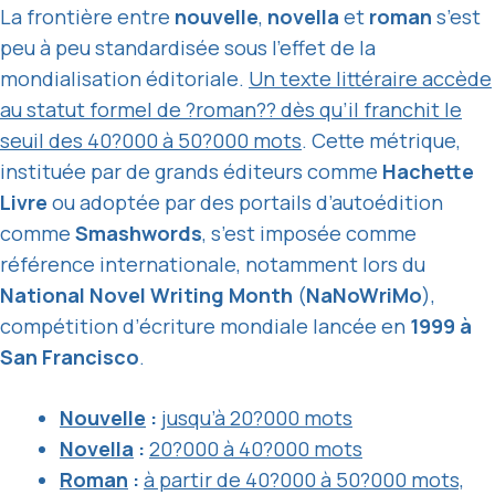
La frontière entre
nouvelle
,
novella
et
roman
s’est
peu à peu standardisée sous l’effet de la
mondialisation éditoriale.
Un texte littéraire accède
au statut formel de ?roman?? dès qu’il franchit le
seuil des 40?000 à 50?000 mots
. Cette métrique,
instituée par de grands éditeurs comme
Hachette
Livre
ou adoptée par des portails d’autoédition
comme
Smashwords
, s’est imposée comme
référence internationale, notamment lors du
National Novel Writing Month
(
NaNoWriMo
),
compétition d’écriture mondiale lancée en
1999 à
San Francisco
.
Nouvelle
:
jusqu’à 20?000 mots
Novella
:
20?000 à 40?000 mots
Roman
:
à partir de 40?000 à 50?000 mots,