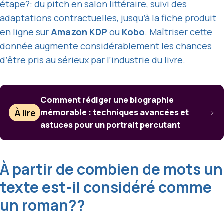
étape?: du
pitch en salon littéraire
, suivi des
adaptations contractuelles, jusqu’à la
fiche produit
en ligne sur
Amazon KDP
ou
Kobo
. Maîtriser cette
donnée augmente considérablement les chances
d’être pris au sérieux par l’industrie du livre.
Comment rédiger une biographie
À lire
mémorable : techniques avancées et
astuces pour un portrait percutant
À partir de combien de mots un
texte est-il considéré comme
un roman??