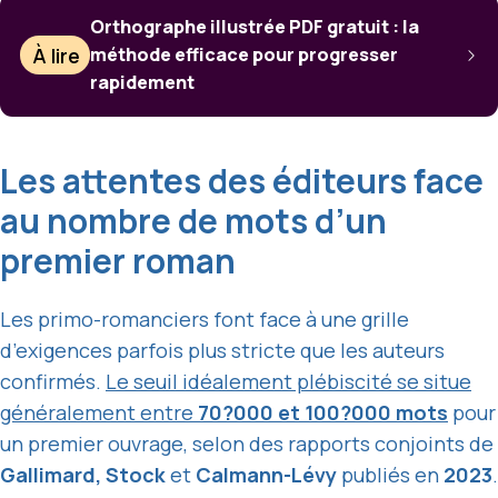
Orthographe illustrée PDF gratuit : la
À lire
méthode efficace pour progresser
rapidement
Les attentes des éditeurs face
au nombre de mots d’un
premier roman
Les primo-romanciers font face à une grille
d’exigences parfois plus stricte que les auteurs
confirmés.
Le seuil idéalement plébiscité se situe
généralement entre
70?000 et 100?000 mots
pour
un premier ouvrage, selon des rapports conjoints de
Gallimard, Stock
et
Calmann-Lévy
publiés en
2023
.