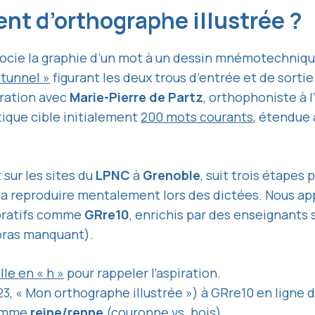
nt d’orthographe illustrée ?
ocie la graphie d’un mot à un dessin mnémotechnique
 tunnel »
figurant les deux trous d’entrée et de sort
oration avec
Marie-Pierre de Partz
, orthophoniste à l’
ique cible initialement
200 mots courants
, étendue
sur les sites du
LPNC
à
Grenoble
, suit trois étapes 
 la reproduire mentalement lors des dictées. Nous ap
boratifs comme
GRre10
, enrichis par des enseignants
(bras manquant).
le en « h »
pour rappeler l’aspiration.
3, « Mon orthographe illustrée ») à GRre10 en ligne 
comme
reine/renne
(couronne vs. bois).