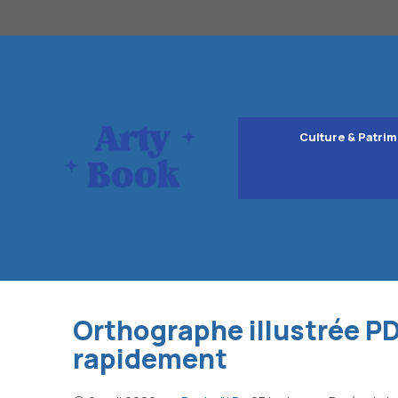
Aller
au
contenu
Culture & Patrim
Orthographe illustrée PD
rapidement