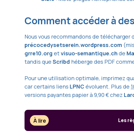
Comment accéder à des 
Nous vous recommandons de télécharger d
précocedysetserein.wordpress.com
(mis
grre10.org
et
visuo-semantique.ch
de
Ma
tandis que
Scribd
héberge des PDF comme «
Pour une utilisation optimale, imprimez qu
car certains liens
LPNC
évoluent. Plus de
1
versions payantes papier à 9,90 € chez
Lar
À lire
Les rè