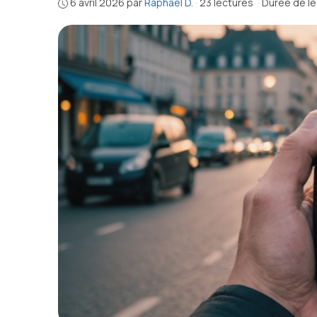
6 avril 2026
par
Raphaël D.
·
23 lectures
·
Durée de le