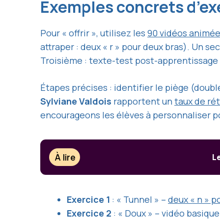
Exemples concrets d’exe
Pour « offrir », utilisez les
90 vidéos animé
attraper : deux « r » pour deux bras). Un 
Troisième : texte-test post-apprentissage
Étapes précises : identifier le piège (do
Sylviane Valdois
rapportent un
taux de ré
encourageons les élèves à personnaliser 
À lire
L
Exercice 1
: « Tunnel » –
deux « n » p
Exercice 2
: « Doux » – vidéo basique