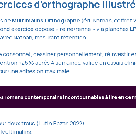
rcices d’orthographe illustr
es
de
Multimalins Orthographe
(éd. Nathan, coffret 2
second exercice oppose « reine/renne » via planches
L
 avec Nathan, mesurant rétention.
uble consonne), dessiner personnellement, réinvesti
tention +25 %
après 4 semaines, validé en essais clin
pour une adhésion maximale.
es romans contemporains incontournables à lire en ce
our deux trous
(Lutin Bazar, 2022).
 Multimalins.