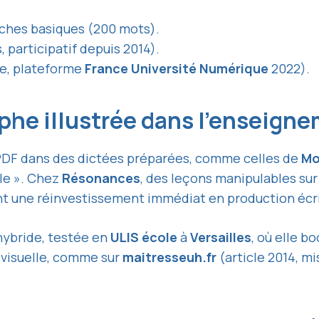
ches basiques (200 mots).
 participatif depuis 2014).
e, plateforme
France Université Numérique
2022).
raphe illustrée dans l’enseign
PDF dans des dictées préparées, comme celles de
Mo
le ». Chez
Résonances
, des leçons manipulables su
ant une réinvestissement immédiat en production écr
hybride, testée en
ULIS école
à
Versailles
, où elle b
visuelle, comme sur
maitresseuh.fr
(article 2014, mi