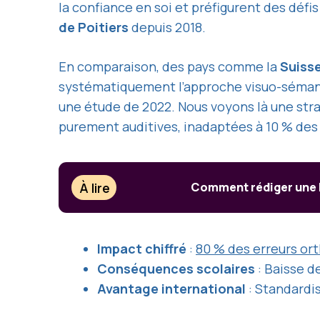
la confiance en soi et préfigurent des déf
de Poitiers
depuis 2018.
En comparaison, des pays comme la
Suiss
systématiquement l’approche visuo-sémant
une étude de 2022. Nous voyons là une stra
purement auditives, inadaptées à 10 % des
À lire
Comment rédiger une b
Impact chiffré
:
80 % des erreurs or
Conséquences scolaires
: Baisse d
Avantage international
: Standardi