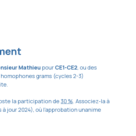
ement
nsieur Mathieu
pour
CE1-CE2
, ou des
r homophones grams (cycles 2-3)
ite.
ooste la participation de
30 %
. Associez-la à
s à jour 2024), où l’approbation unanime