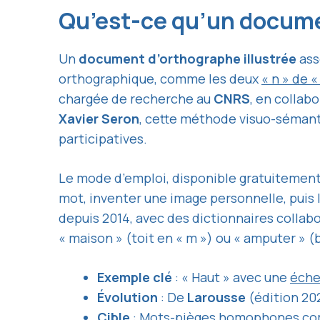
Qu’est-ce qu’un docume
Un
document d’orthographe illustrée
ass
orthographique, comme les deux
« n » de «
chargée de recherche au
CNRS
, en collab
Xavier Seron
, cette méthode visuo-sémant
participatives.
Le mode d’emploi, disponible gratuitement 
mot, inventer une image personnelle, puis
depuis 2014, avec des dictionnaires colla
« maison » (toit en « m ») ou « amputer » 
Exemple clé
: « Haut » avec une
échel
Évolution
: De
Larousse
(édition 202
Cible
: Mots-pièges homophones 