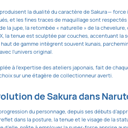
eproduisent la dualité du caractère de Sakura — force
ués, et les fines traces de maquillage sont respectés
é de la jupe, la retombée « naturelle » de la chevelure
 DX, la tenue est sculptée par couches, accentuant l
s haut de gamme intègrent souvent kunais, parchemins, 
avec l’univers original.
ouplée à l’expertise des ateliers japonais, fait de ch
choix sur une étagère de collectionneur averti.
’évolution de Sakura dans Naru
progression du personnage, depuis ses débuts d’app
reflet dans la posture, la tenue et le visage de la sta
e d’elle, prête à employer la
super-force
apprise aup