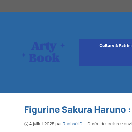
Aller
au
contenu
Culture & Patrim
Figurine Sakura Haruno :
4 juillet 2025
par
Raphaël D.
·
Durée de lecture : env