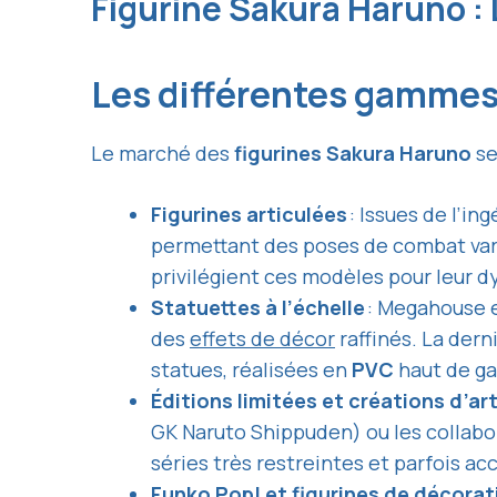
Figurine Sakura Haruno :
Les différentes gammes
Le marché des
figurines Sakura Haruno
se
Figurines articulées
: Issues de l’in
permettant des poses de combat vari
privilégient ces modèles pour leur d
Statuettes à l’échelle
: Megahouse e
des
effets de décor
raffinés. La dern
statues, réalisées en
PVC
haut de ga
Éditions limitées et créations d’ar
GK Naruto Shippuden) ou les collabor
séries très restreintes et parfois 
Funko Pop! et figurines de décorat