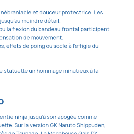
 inébranlable et douceur protectrice. Les
 jusqu’au moindre détail.
, ou la flexion du bandeau frontal participent
a sensation de mouvement.
effets de poing ou socle à l’effigie du
aque statuette un hommage minutieux à la
to
rentie ninja jusqu’à son apogée comme
tuette. Sur la version GK Naruto Shippuden,
rès de Tsunade. La Megahouse Gals DX