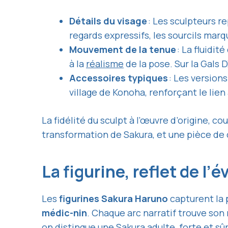
Détails du visage
: Les sculpteurs r
regards expressifs, les sourcils marq
Mouvement de la tenue
: La fluidit
à la
réalisme
de la pose. Sur la Gals
Accessoires typiques
: Les version
village de Konoha, renforçant le lien 
La fidélité du sculpt à l’œuvre d’origine, c
transformation de Sakura, et une pièce de 
La figurine, reflet de l
Les
figurines Sakura Haruno
capturent la 
médic-nin
. Chaque arc narratif trouve son 
on distingue une Sakura adulte, forte et sûr