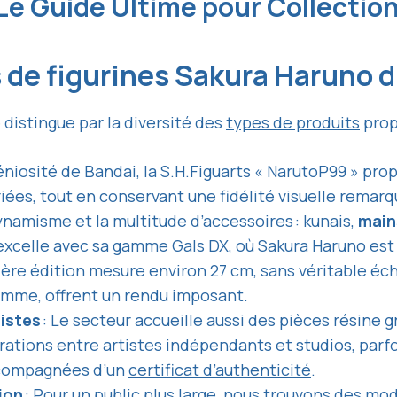
 Le Guide Ultime pour Collecti
 de figurines Sakura Haruno 
 distingue par la diversité des
types de produits
prop
géniosité de Bandai, la S.H.Figuarts « NarutoP99 » pr
ées, tout en conservant une fidélité visuelle remar
ynamisme et la multitude d’accessoires : kunais,
main
xcelle avec sa gamme Gals DX, où Sakura Haruno est 
ière édition mesure environ 27 cm, sans véritable éch
mme, offrent un rendu imposant.
tistes
: Le secteur accueille aussi des pièces résine 
ations entre artistes indépendants et studios, parfo
accompagnées d’un
certificat d’authenticité
.
ion
: Pour un public plus large, nous trouvons des mod