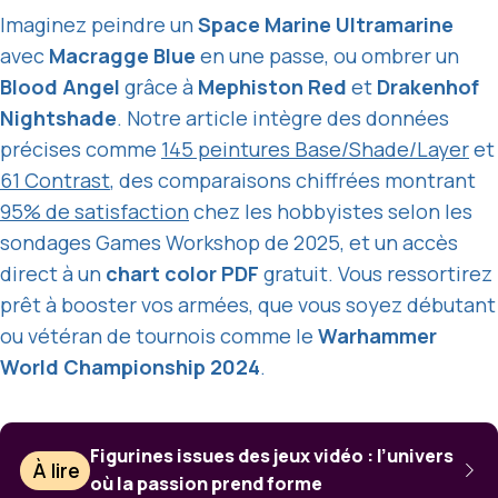
Imaginez peindre un
Space Marine Ultramarine
avec
Macragge Blue
en une passe, ou ombrer un
Blood Angel
grâce à
Mephiston Red
et
Drakenhof
Nightshade
. Notre article intègre des données
précises comme
145 peintures Base/Shade/Layer
et
61 Contrast
, des comparaisons chiffrées montrant
95% de satisfaction
chez les hobbyistes selon les
sondages Games Workshop de 2025, et un accès
direct à un
chart color PDF
gratuit. Vous ressortirez
prêt à booster vos armées, que vous soyez débutant
ou vétéran de tournois comme le
Warhammer
World Championship 2024
.
Figurines issues des jeux vidéo : l’univers
À lire
où la passion prend forme