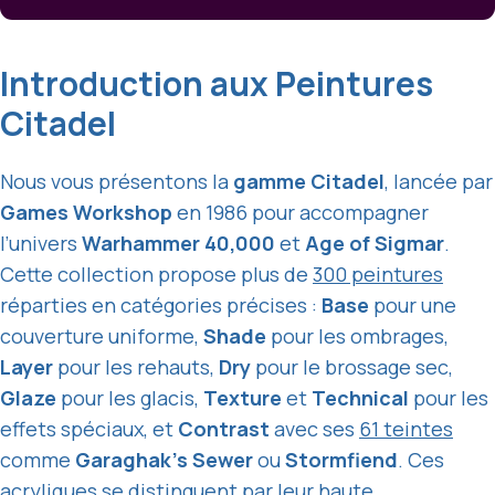
Introduction aux Peintures
Citadel
Nous vous présentons la
gamme Citadel
, lancée par
Games Workshop
en 1986 pour accompagner
l’univers
Warhammer 40,000
et
Age of Sigmar
.
Cette collection propose plus de
300 peintures
réparties en catégories précises :
Base
pour une
couverture uniforme,
Shade
pour les ombrages,
Layer
pour les rehauts,
Dry
pour le brossage sec,
Glaze
pour les glacis,
Texture
et
Technical
pour les
effets spéciaux, et
Contrast
avec ses
61 teintes
comme
Garaghak’s Sewer
ou
Stormfiend
. Ces
acryliques se distinguent par leur
haute