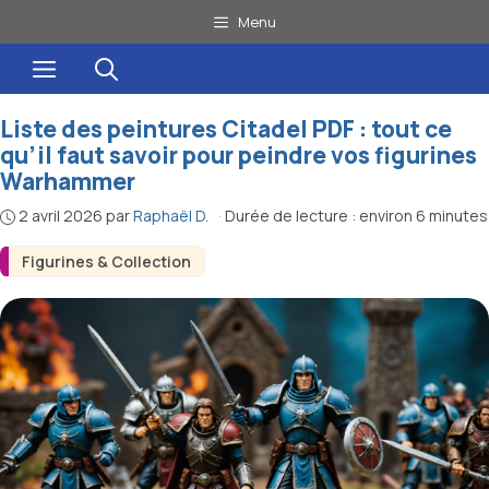
Aller
Menu
au
Menu
contenu
Liste des peintures Citadel PDF : tout ce
qu’il faut savoir pour peindre vos figurines
Warhammer
2 avril 2026
par
Raphaël D.
·
Durée de lecture : environ 6 minutes
Figurines & Collection