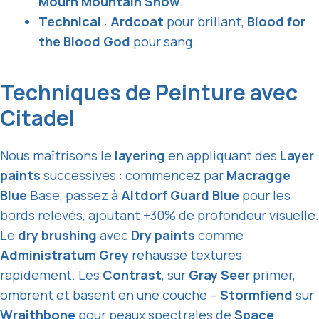
Mourn Mountain Snow
.
Technical
:
Ardcoat
pour brillant,
Blood for
the Blood God
pour sang.
Techniques de Peinture avec
Citadel
Nous maîtrisons le
layering
en appliquant des
Layer
paints
successives : commencez par
Macragge
Blue
Base, passez à
Altdorf Guard Blue
pour les
bords relevés, ajoutant
+30% de profondeur visuelle
.
Le
dry brushing
avec
Dry paints
comme
Administratum Grey
rehausse textures
rapidement. Les
Contrast
, sur
Gray Seer
primer,
ombrent et basent en une couche –
Stormfiend
sur
Wraithbone
pour peaux spectrales de
Space