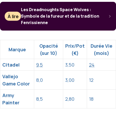
Les Dreadnoughts Space Wolves :
À lire
Symbole de la fureur et de la tradition
Fenrissienne
Opacité
Prix/Pot
Durée Vie
Marque
(sur 10)
(€)
(mois)
Citadel
9,5
3,50
24
Vallejo
8,0
3,00
12
Game Color
Army
8,5
2,80
18
Painter