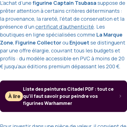
L’achat d’une
figurine Captain Tsubasa
suppose de
prêter attention à certains critères déterminants :
la provenance, la rareté, l’état de conservation et la
présence d’un
certificat d’authenticité
. Les
boutiques en ligne spécialisées comme
La Marque
Zone
,
Figurine Collector
ou
Enjouet
se distinguent
par une offre élargie, couvrant tous les budgets et
profils : du modèle accessible en PVC à moins de 20
€ jusqu’aux éditions premium dépassant les 200 €.
Liste des peintures Citadel PDF : tout ce
À lire
qu’il faut savoir pour peindre vos
figurines Warhammer
Pour investir dans une pièce de valeur, il convient de