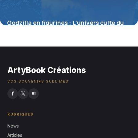
Godzilla en figurines : L’univers culte du
roi des monstres à collectionner
4 juillet 2025
ArtyBook Créations
VOS SOUVENIRS SUBLIMÉS
f
𝕏
≋
RUBRIQUES
News
Articles