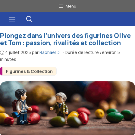
Aller
Menu
au
Menu
contenu
Plongez dans l’univers des figurines Olive
et Tom : passion, rivalités et collection
4 juillet 2025
par
Raphaël D.
·
Durée de lecture : environ 5
minutes
Figurines & Collection