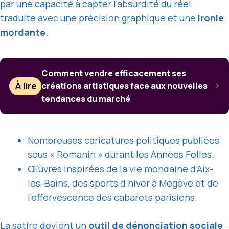
par une capacité à capter l’absurdité du réel,
traduite avec une
précision graphique
et une
ironie
mordante
.
Comment vendre efficacement ses
À lire
créations artistiques face aux nouvelles
tendances du marché
Nombreuses caricatures politiques publiées
sous « Romanin » durant les Années Folles.
Œuvres inspirées de la vie mondaine d’Aix-
les-Bains, des sports d’hiver à Megève et de
l’effervescence des cabarets parisiens.
La satire devient un
outil de dénonciation sociale
: