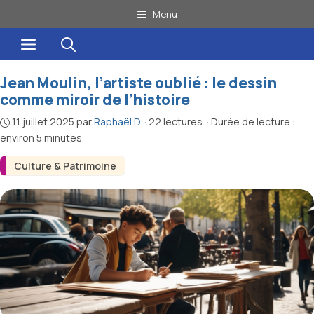
Aller
Menu
au
Menu
contenu
Jean Moulin, l’artiste oublié : le dessin
comme miroir de l’histoire
11 juillet 2025
par
Raphaël D.
·
22 lectures
·
Durée de lecture :
environ 5 minutes
Culture & Patrimoine