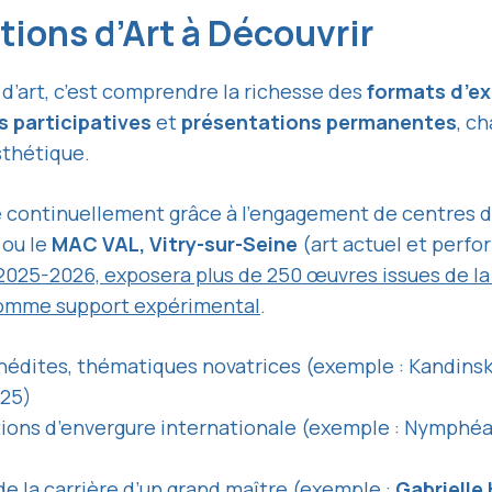
tions d’Art à Découvrir
d’art, c’est comprendre la richesse des
formats d’ex
s participatives
et
présentations permanentes
, c
sthétique.
e continuellement grâce à l’engagement de centres d
ou le
MAC VAL, Vitry-sur-Seine
(art actuel et perf
r 2025-2026, exposera plus de 250 œuvres issues de l
 comme support expérimental
.
nédites, thématiques novatrices (exemple : Kandinsky,
025)
tions d’envergure internationale (exemple : Nymphé
de la carrière d’un grand maître (exemple :
Gabrielle