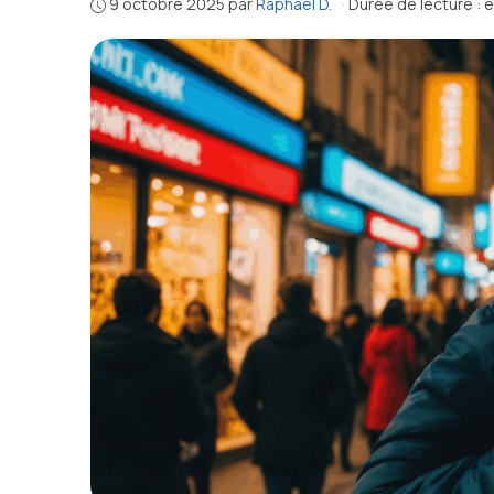
9 octobre 2025
par
Raphaël D.
·
Durée de lecture : 