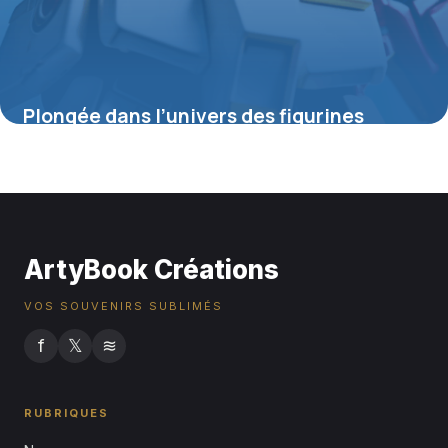
Plongée dans l’univers des figurines
Gundam : entre passion, collection et
créativité
4 juillet 2025
ArtyBook Créations
VOS SOUVENIRS SUBLIMÉS
f
𝕏
≋
RUBRIQUES