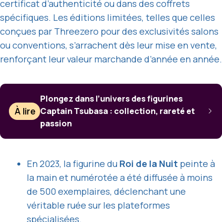
certificat d’authenticité ou dans des coffrets
spécifiques. Les éditions limitées, telles que celles
conçues par Threezero pour des exclusivités salons
ou conventions, s’arrachent dès leur mise en vente,
renforçant leur valeur marchande d’année en année.
Plongez dans l’univers des figurines
À lire
Captain Tsubasa : collection, rareté et
passion
En 2023, la figurine du
Roi de la Nuit
peinte à
la main et numérotée a été diffusée à moins
de 500 exemplaires, déclenchant une
véritable ruée sur les plateformes
spécialisées.