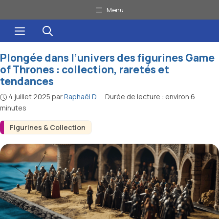
Aller
Menu
au
Menu
contenu
Plongée dans l’univers des figurines Game
of Thrones : collection, raretés et
tendances
4 juillet 2025
par
Raphaël D.
·
Durée de lecture : environ 6
minutes
Figurines & Collection