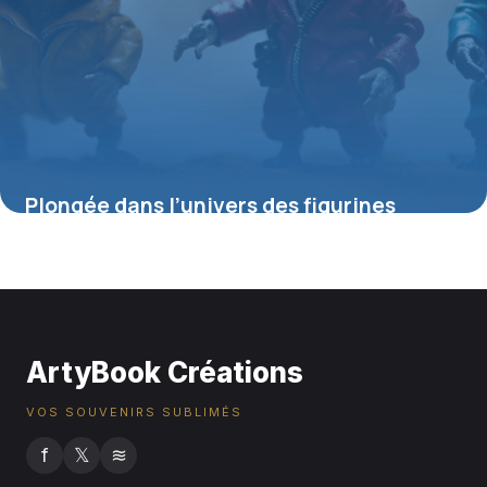
Plongée dans l’univers des figurines
Gremlins : collection, raretés et
tendances
4 juillet 2025
ArtyBook Créations
VOS SOUVENIRS SUBLIMÉS
f
𝕏
≋