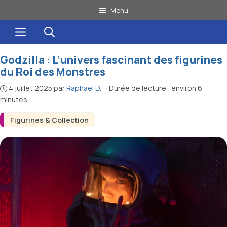
Aller
Menu
au
Menu
contenu
Godzilla : L’univers fascinant des figurines
du Roi des Monstres
4 juillet 2025
par
Raphaël D.
·
Durée de lecture : environ 6
minutes
Figurines & Collection