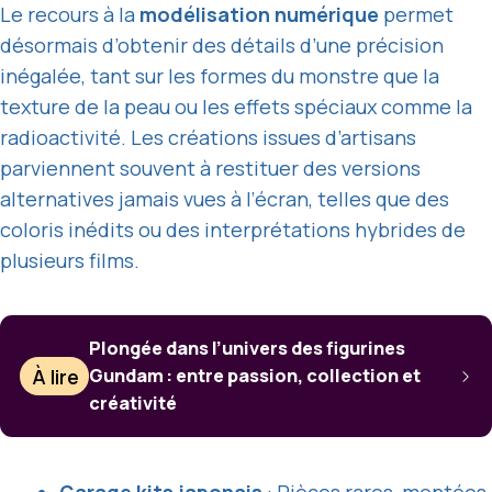
Le recours à la
modélisation numérique
permet
désormais d’obtenir des détails d’une précision
inégalée, tant sur les formes du monstre que la
texture de la peau ou les effets spéciaux comme la
radioactivité. Les créations issues d’artisans
parviennent souvent à restituer des versions
alternatives jamais vues à l’écran, telles que des
coloris inédits ou des interprétations hybrides de
plusieurs films.
Plongée dans l’univers des figurines
À lire
Gundam : entre passion, collection et
créativité