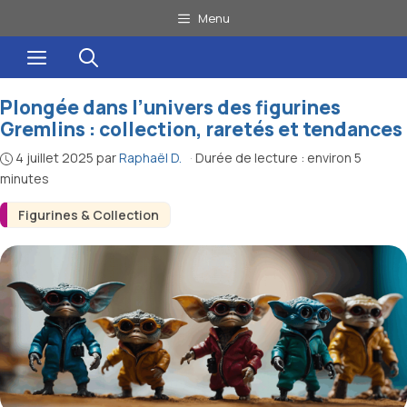
Aller
Menu
au
Menu
contenu
Plongée dans l’univers des figurines
Gremlins : collection, raretés et tendances
4 juillet 2025
par
Raphaël D.
·
Durée de lecture : environ 5
minutes
Figurines & Collection