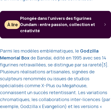
Plongée dans l’univers des figurines
À lire
Gundam : entre passion, collection et
créativité
Parmi les modèles emblématiques, le
Godzilla
Memorial Box
de Bandai, édité en 1995 avec ses 14
figurines retravaillées, se distingue par sa rareté[3].
Plusieurs réalisations artisanales, signées de
sculpteurs renommés ou issues de studios
spécialisés comme X-Plus ou Megahouse,
connaissent un succès retentissant. Les variations
chromatiques, les collaborations inter-licences (par
exemple, Godzilla x Evangelion) et les versions «