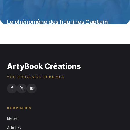
Le phénomène des figurines Captain
Tsubasa : entre passion et collection
4 juillet 2025
ArtyBook Créations
VOS SOUVENIRS SUBLIMÉS
f
𝕏
≋
RUBRIQUES
News
Articles