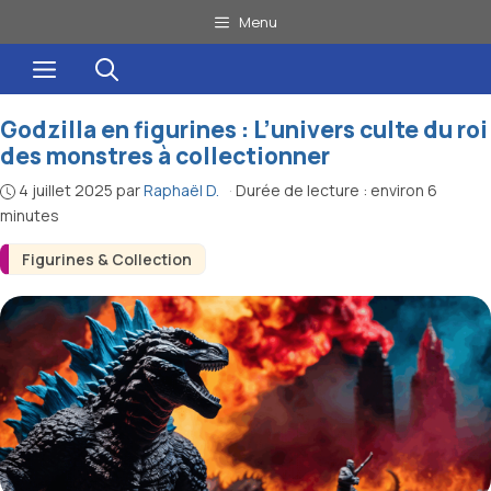
Aller
Menu
au
Menu
contenu
Godzilla en figurines : L’univers culte du roi
des monstres à collectionner
4 juillet 2025
par
Raphaël D.
·
Durée de lecture : environ 6
minutes
Figurines & Collection