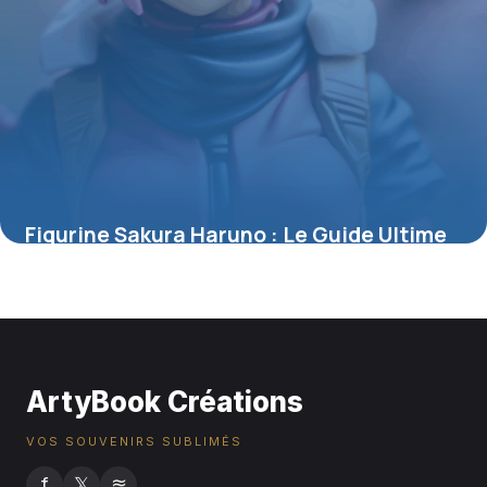
Figurine Sakura Haruno : Le Guide Ultime
pour Collectionneurs et Passionnés
4 juillet 2025
ArtyBook Créations
VOS SOUVENIRS SUBLIMÉS
f
𝕏
≋