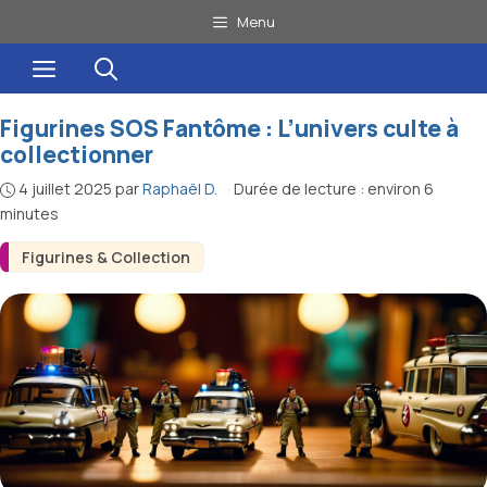
Aller
Menu
au
Menu
contenu
Figurines SOS Fantôme : L’univers culte à
collectionner
4 juillet 2025
par
Raphaël D.
·
Durée de lecture : environ 6
minutes
Figurines & Collection