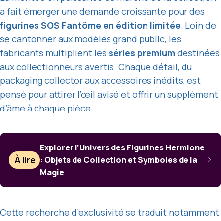
a fait émerger une demande croissante pour des
figurines SOS Fantôme en édition limitée
. Loin de
se cantonner aux modèles grand public, les
fabricants multiplient les
séries premium
destinées
aux collectionneurs avertis. Chaque détail, du
packaging collector aux accessoires inédits, est
pensé pour attirer l’œil avisé et offrir un supplément
d’âme à chaque pièce.
Explorer l’Univers des Figurines Hermione
À lire
: Objets de Collection et Symboles de la
Magie
Cette recherche d’exclusivité se traduit notamment