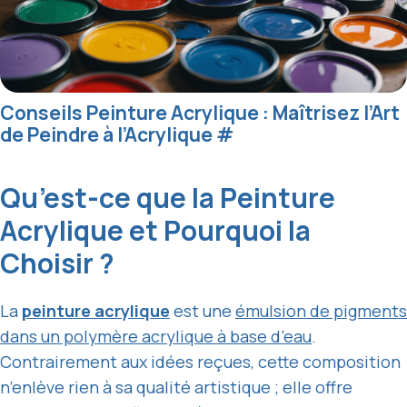
Conseils Peinture Acrylique : Maîtrisez l’Art
de Peindre à l’Acrylique
#
Qu’est-ce que la Peinture
Acrylique et Pourquoi la
Choisir ?
La
peinture acrylique
est une
émulsion de pigments
dans un polymère acrylique à base d’eau
.
Contrairement aux idées reçues, cette composition
n’enlève rien à sa qualité artistique ; elle offre