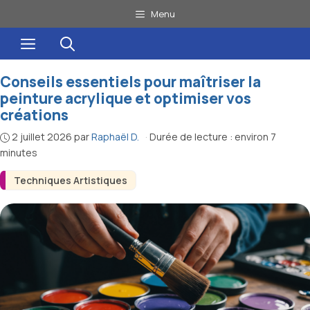
Aller
Menu
au
Menu
contenu
Conseils essentiels pour maîtriser la
peinture acrylique et optimiser vos
créations
2 juillet 2026
par
Raphaël D.
·
Durée de lecture : environ 7
minutes
Techniques Artistiques