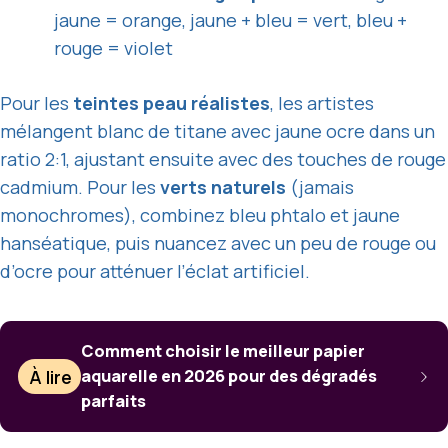
jaune = orange, jaune + bleu = vert, bleu +
rouge = violet
Pour les
teintes peau réalistes
, les artistes
mélangent blanc de titane avec jaune ocre dans un
ratio 2:1, ajustant ensuite avec des touches de rouge
cadmium. Pour les
verts naturels
(jamais
monochromes), combinez bleu phtalo et jaune
hanséatique, puis nuancez avec un peu de rouge ou
d’ocre pour atténuer l’éclat artificiel.
Comment choisir le meilleur papier
À lire
aquarelle en 2026 pour des dégradés
parfaits