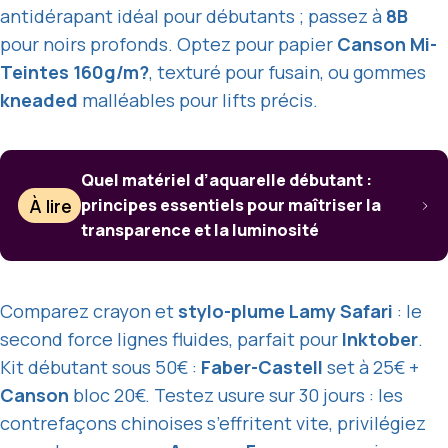
antidérapant idéal pour débutants ; passez à
8B
pour noirs profonds. Optez pour papier
Canson Mi-
Teintes 160g/m?
, texturé pour fusain, ou gommes
kneaded
malléables pour lifts précis.
Quel matériel d’aquarelle débutant :
À lire
principes essentiels pour maîtriser la
transparence et la luminosité
Comparez crayon et
stylo-plume Lamy Safari
: le
second force lignes fluides, parfait pour
Inktober
.
Kit débutant sous 50€ :
Faber-Castell
set à 25€ +
Canson
bloc 20€. Testez usure sur 30 jours : les
contrefaçons chinoises s’effritent vite, privilégiez