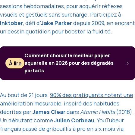
sessions hebdomadaires, pour acquérir réflexes
visuels et gestuels sans surcharge. Participez à
Inktober
, défi d’
Jake Parker
depuis 2009, en encrant
un dessin quotidien pour booster la fluidité.
Comment choisir le meilleur papier
À lire
aquarelle en 2026 pour des dégradés
parfaits
Au bout de 21 jours,
90% des pratiquants notent une
amélioration mesurable
, inspiré des habitudes
décrites par
James Clear
dans
Atomic Habits
(2018).
Un débutant comme
Julien Corbeau
, YouTubeur
français passé de gribouillis à pro en six mois via