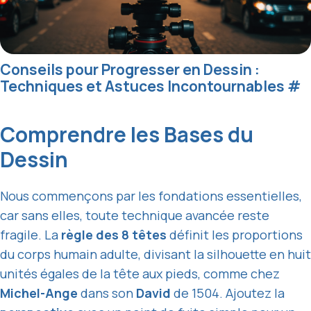
Conseils pour Progresser en Dessin :
Techniques et Astuces Incontournables
#
Comprendre les Bases du
Dessin
Nous commençons par les fondations essentielles,
car sans elles, toute technique avancée reste
fragile. La
règle des 8 têtes
définit les proportions
du corps humain adulte, divisant la silhouette en huit
unités égales de la tête aux pieds, comme chez
Michel-Ange
dans son
David
de 1504. Ajoutez la