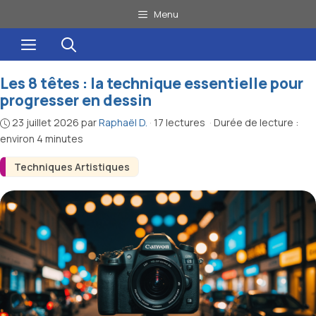
Aller
Menu
au
Menu
contenu
Les 8 têtes : la technique essentielle pour
progresser en dessin
23 juillet 2026
par
Raphaël D.
·
17 lectures
·
Durée de lecture :
environ 4 minutes
Techniques Artistiques