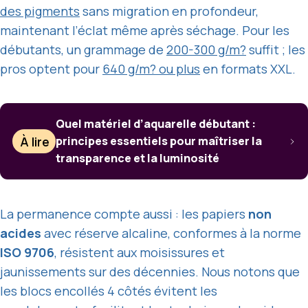
des pigments
sans migration en profondeur,
maintenant l’éclat même après séchage. Pour les
débutants, un grammage de
200-300 g/m?
suffit ; les
pros optent pour
640 g/m? ou plus
en formats XXL.
Quel matériel d’aquarelle débutant :
À lire
principes essentiels pour maîtriser la
transparence et la luminosité
La permanence compte aussi : les papiers
non
acides
avec réserve alcaline, conformes à la norme
ISO 9706
, résistent aux moisissures et
jaunissements sur des décennies. Nous notons que
les blocs encollés 4 côtés évitent les