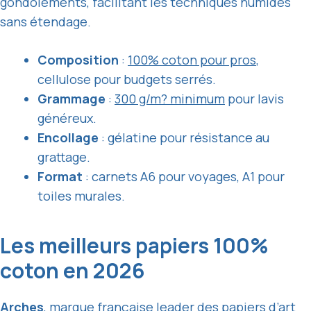
gondolements, facilitant les techniques humides
sans étendage.
Composition
:
100% coton pour pros
,
cellulose pour budgets serrés.
Grammage
:
300 g/m? minimum
pour lavis
généreux.
Encollage
: gélatine pour résistance au
grattage.
Format
: carnets A6 pour voyages, A1 pour
toiles murales.
Les meilleurs papiers 100%
coton en 2026
Arches
, marque française leader des papiers d’art