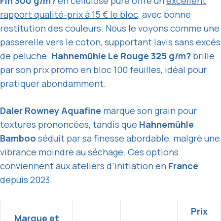
Fin 300 g/m?
en cellulose pure offre un
excellent
rapport qualité-prix à 15 € le bloc
, avec bonne
restitution des couleurs. Nous le voyons comme une
passerelle vers le coton, supportant lavis sans excès
de peluche.
Hahnemühle Le Rouge 325 g/m?
brille
par son prix promo en bloc 100 feuilles, idéal pour
pratiquer abondamment.
Daler Rowney Aquafine
marque son grain pour
textures prononcées, tandis que
Hahnemühle
Bamboo
séduit par sa finesse abordable, malgré une
vibrance moindre au séchage. Ces options
conviennent aux ateliers d’initiation en
France
depuis 2023.
Prix
Marque et