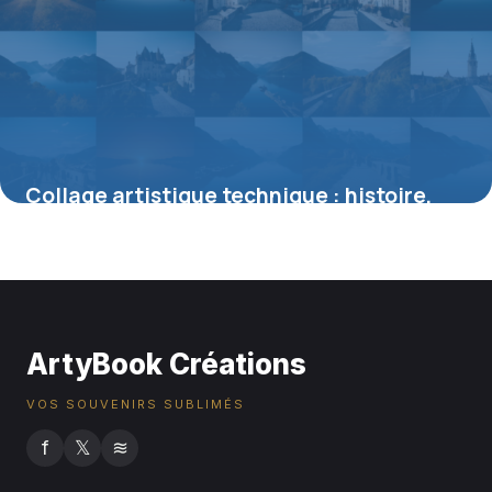
Collage artistique technique : histoire,
méthodes et applications créatives
18 mai 2026
ArtyBook Créations
VOS SOUVENIRS SUBLIMÉS
f
𝕏
≋