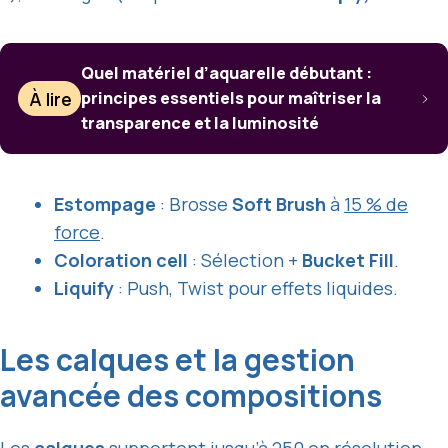
Quel matériel d’aquarelle débutant :
À lire
principes essentiels pour maîtriser la
transparence et la luminosité
Estompage
: Brosse
Soft Brush
à
15 % de
force
.
Coloration cell
: Sélection +
Bucket Fill
.
Liquify
: Push, Twist pour effets liquides.
Les calques et la gestion
avancée des compositions