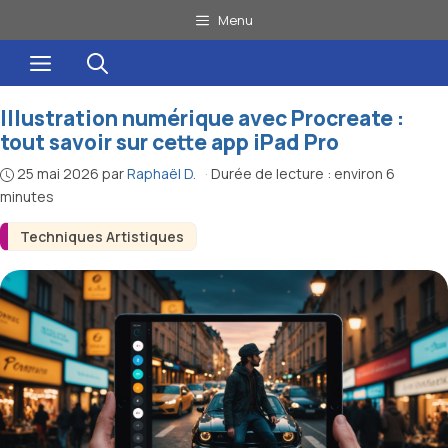
Aller
Menu
au
Menu
contenu
Illustration numérique avec Procreate :
tout savoir sur cette app iPad Pro
25 mai 2026
par
Raphaël D.
·
Durée de lecture : environ 6
minutes
Techniques Artistiques