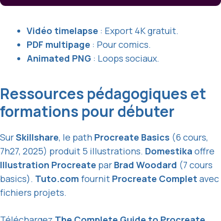
Vidéo timelapse
: Export 4K gratuit.
PDF multipage
: Pour comics.
Animated PNG
: Loops sociaux.
Ressources pédagogiques et
formations pour débuter
Sur
Skillshare
, le path
Procreate Basics
(6 cours,
7h27, 2025) produit 5 illustrations.
Domestika
offre
Illustration Procreate
par
Brad Woodard
(7 cours
basics).
Tuto.com
fournit
Procreate Complet
avec
fichiers projets.
Téléchargez
The Complete Guide to Procreate