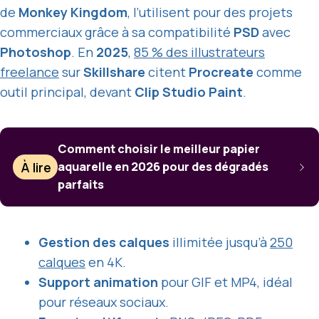
de
Monkey Kingdom
, l’utilisent pour des projets
commerciaux grâce à sa compatibilité
PSD
avec
Photoshop
. En
2025
,
85 % des illustrateurs
freelance
sur
Skillshare
citent
Procreate
comme
outil principal, devant
Clip Studio Paint
.
Comment choisir le meilleur papier
À lire
aquarelle en 2026 pour des dégradés
parfaits
Gestion des calques
illimitée jusqu’à
250
calques
en 4K.
Support animation
pour GIF et MP4, idéal
pour réseaux sociaux.