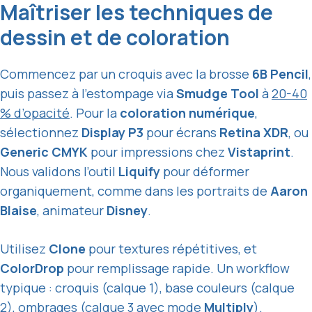
Maîtriser les techniques de
dessin et de coloration
Commencez par un croquis avec la brosse
6B Pencil
,
puis passez à l’estompage via
Smudge Tool
à
20-40
% d’opacité
. Pour la
coloration numérique
,
sélectionnez
Display P3
pour écrans
Retina XDR
, ou
Generic CMYK
pour impressions chez
Vistaprint
.
Nous validons l’outil
Liquify
pour déformer
organiquement, comme dans les portraits de
Aaron
Blaise
, animateur
Disney
.
Utilisez
Clone
pour textures répétitives, et
ColorDrop
pour remplissage rapide. Un workflow
typique : croquis (calque 1), base couleurs (calque
2), ombrages (calque 3 avec mode
Multiply
).