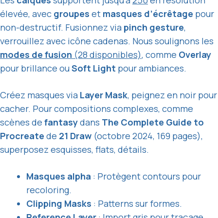
Les
calques
supportent jusqu’à
250
en résolution
élevée, avec
groupes
et
masques d’écrêtage
pour
non-destructif. Fusionnez via
pinch gesture
,
verrouillez avec icône cadenas. Nous soulignons les
modes de fusion
(28 disponibles)
, comme
Overlay
pour brillance ou
Soft Light
pour ambiances.
Créez masques via
Layer Mask
, peignez en noir pour
cacher. Pour compositions complexes, comme
scènes de
fantasy
dans
The Complete Guide to
Procreate
de
21 Draw
(octobre 2024, 169 pages),
superposez esquisses, flats, détails.
Masques alpha
: Protègent contours pour
recoloring.
Clipping Masks
: Patterns sur formes.
Reference Layer
: Import gris pour traçage.