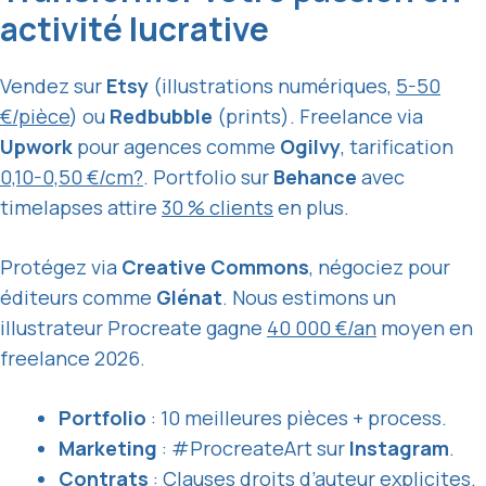
activité lucrative
Vendez sur
Etsy
(illustrations numériques,
5-50
€/pièce
) ou
Redbubble
(prints). Freelance via
Upwork
pour agences comme
Ogilvy
, tarification
0,10-0,50 €/cm?
. Portfolio sur
Behance
avec
timelapses attire
30 % clients
en plus.
Protégez via
Creative Commons
, négociez pour
éditeurs comme
Glénat
. Nous estimons un
illustrateur Procreate gagne
40 000 €/an
moyen en
freelance 2026.
Portfolio
: 10 meilleures pièces + process.
Marketing
: #ProcreateArt sur
Instagram
.
Contrats
: Clauses droits d’auteur explicites.